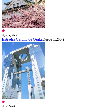
4,6
(
5,6K
)
Entradas Castillo de Osaka
Desde 1.200 ¥
4,6
(
299
)