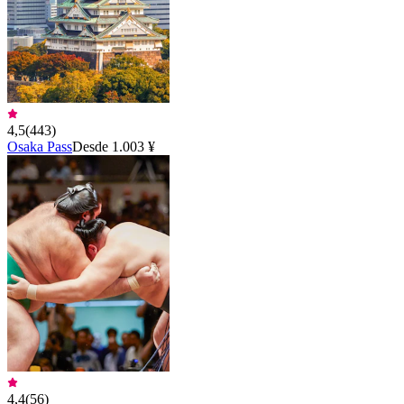
4,5
(
443
)
Osaka Pass
Desde 1.003 ¥
4,4
(
56
)