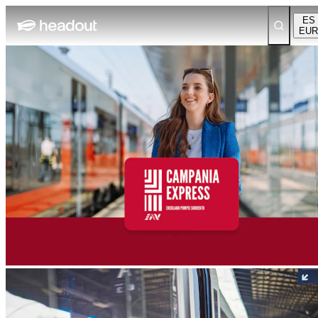
ES
EUR