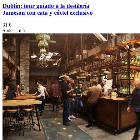
Dublín: tour guiado a la destilería
Jameson con cata y cóctel exclusivo
31 €
Slide 1 of 5