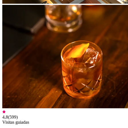
4,8
(
599
)
Visitas guiadas