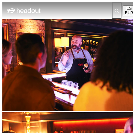
ES
EUR