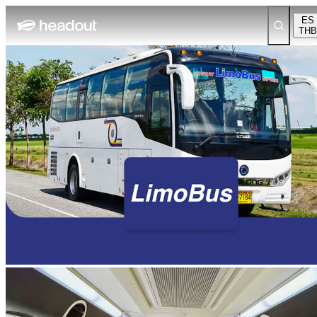
ES
THB