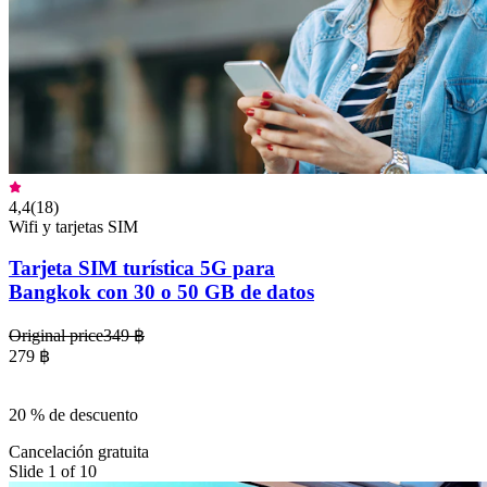
4,4
(
18
)
Wifi y tarjetas SIM
Tarjeta SIM turística 5G para
Bangkok con 30 o 50 GB de datos
Original price
349 ฿
279 ฿
20 % de descuento
Cancelación gratuita
Slide 1 of 10