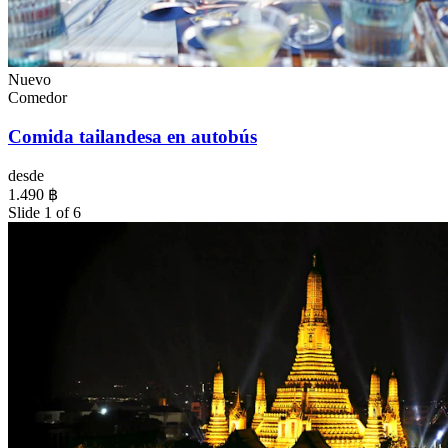
Nuevo
Comedor
Comida tailandesa en autobús
desde
1.490 ฿
Slide 1 of 6