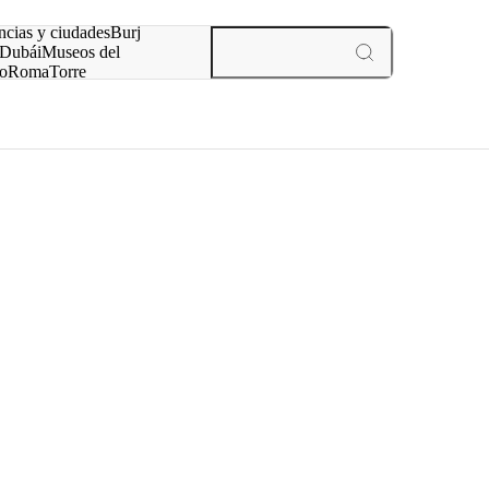
ncias y ciudades
Burj
Dubái
Museos del
o
Roma
Torre
rís
experiencias y ciudades