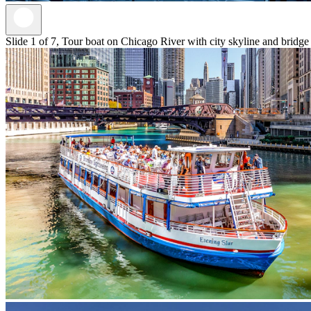
Slide 1 of 7, Tour boat on Chicago River with city skyline and bridg