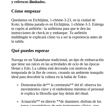
y refrescos ilimitados.
Cómo empezar
Quedamos en Etchūjima, 1-chōme-3-23, en la ciudad de
Koto; la última parada es en Etchūjima, 1-chōme-3-3. Entrega
tu cupón al anfitrión / la anfitriona para que te den las
instrucciones de check-in y embarque. Tu anfitrión
multilingüe te explicará cómo va a ser la experiencia antes de
la salida.
Qué puedes esperar
Navega en un Yakatabune tradicional, un tipo de embarcación
que tiene sus raíces en las actividades de ocio de las épocas
Heian y Edo. La cabina está decorada con motivos de
temporada de la flor de cerezo, creando un ambiente tranquilo
ideal para descubrir la cultura en la bahía de Tokio.
Demostración de** la ceremonia** del té: observa los
movimientos clave y el simbolismo mientras el personal
te explica la filosofía que hay detrás del ritual.
Actuación** en directo **de shamisen: disfruta de los
tonos característicos de este instrumento clásico, que