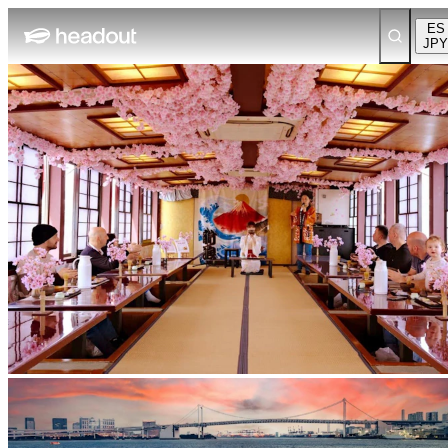
ES
JPY