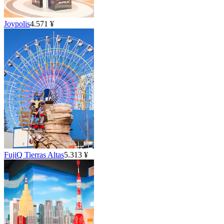
Joypolis
4.571 ¥
FujiQ Tierras Altas
5.313 ¥