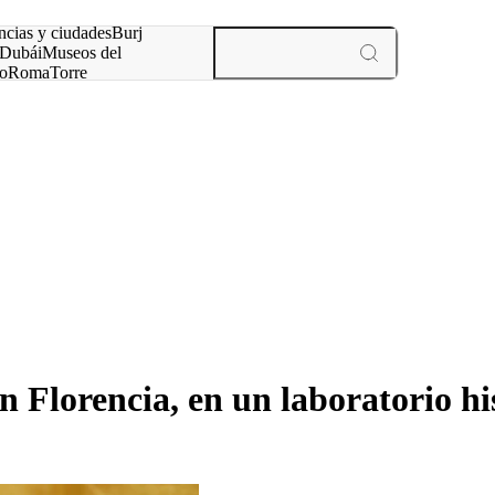
ncias y ciudades
Burj
Dubái
Museos del
o
Roma
Torre
rís
experiencias y ciudades
n Florencia, en un laboratorio hi