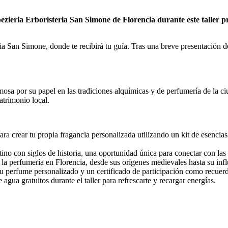
pezieria Erboristeria San Simone de Florencia durante este taller p
ria San Simone, donde te recibirá tu guía. Tras una breve presentación de
osa por su papel en las tradiciones alquímicas y de perfumería de la ciud
atrimonio local.
ra crear tu propia fragancia personalizada utilizando un kit de esencia
ntino con siglos de historia, una oportunidad única para conectar con las 
e la perfumería en Florencia, desde sus orígenes medievales hasta su inf
 tu perfume personalizado y un certificado de participación como recuer
 agua gratuitos durante el taller para refrescarte y recargar energías.