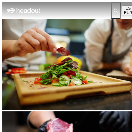
ES
EUR