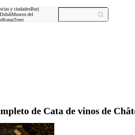
ncias y ciudades
Burj
Dubái
Museos del
o
Roma
Torre
rís
experiencias y ciudades
ompleto de Cata de vinos de Châ