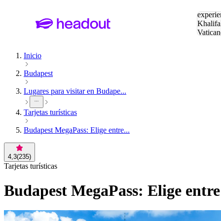
Buscar
experie
Khalifa
Vatican
Eiffel
Pa
Inicio
Budapest
Lugares para visitar en Budape...
Tarjetas turísticas
Budapest MegaPass: Elige entre...
4,3
(
235
)
Tarjetas turísticas
Budapest MegaPass: Elige entre