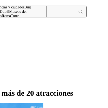
ncias y ciudades
Burj
Dubái
Museos del
o
Roma
Torre
rís
experiencias y ciudades
 más de 20 atracciones