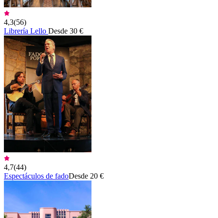
4,3
(
56
)
Librería Lello
Desde 30 €
4,7
(
44
)
Espectáculos de fado
Desde 20 €