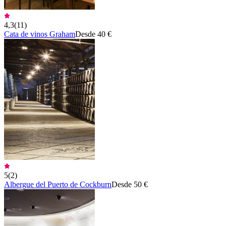
4,3
(
11
)
Cata de vinos Graham
Desde 40 €
5
(
2
)
Albergue del Puerto de Cockburn
Desde 50 €