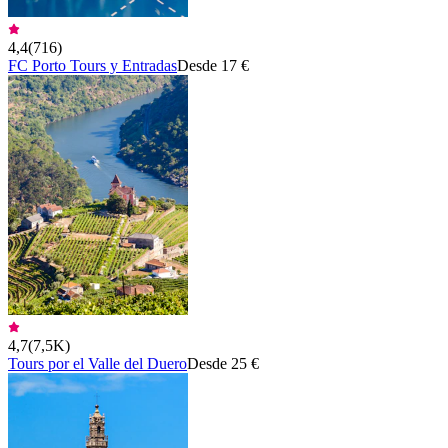
4,4
(
716
)
FC Porto Tours y Entradas
Desde 17 €
4,7
(
7,5K
)
Tours por el Valle del Duero
Desde 25 €