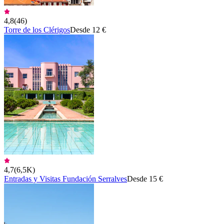
4,8
(
46
)
Torre de los Clérigos
Desde 12 €
4,7
(
6,5K
)
Entradas y Visitas Fundación Serralves
Desde 15 €