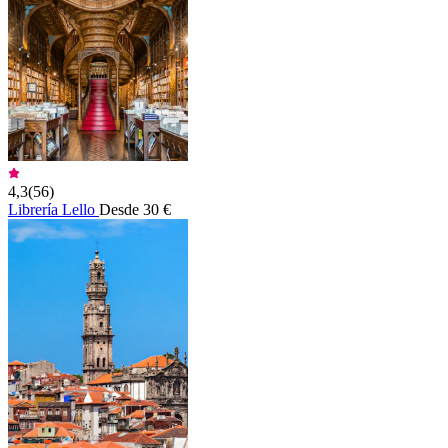
4,3
(
56
)
Librería Lello
Desde 30 €