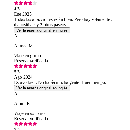
4
/5
Ene 2025
Todas las atracciones están bien. Pero hay solamente 3
diapositivas y 2 otros paseos.
Ver la reseña original en inglés
A
Ahmed M
Viaje en grupo
Reserva verificada
5
/5
Ago 2024
Estuvo bien. No había mucha gente. Buen tiempo.
Ver la reseña original en inglés
A
Amira R
Viaje en solitario
Reserva verificada
5
/5