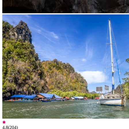
4,8
(
204
)