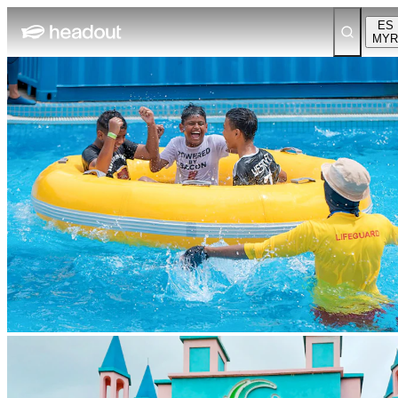
ES
MYR