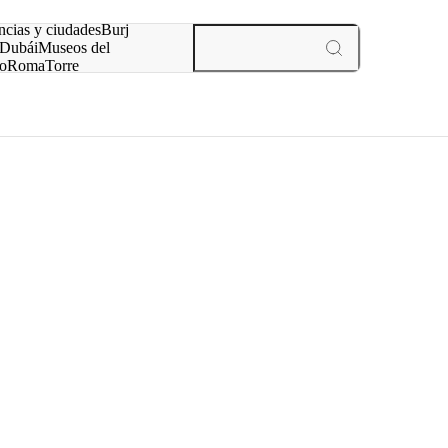
ncias y ciudades
Burj
Dubái
Museos del
o
Roma
Torre
rís
experiencias y ciudades