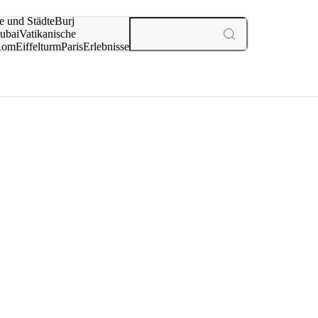
e und Städte
Burj
ubai
Vatikanische
Rom
Eiffelturm
Paris
Erlebnisse
te