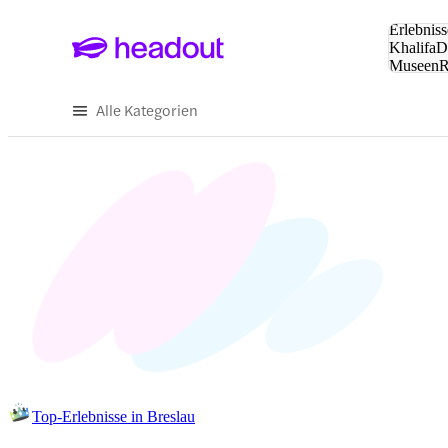
Suche:
Erlebniss
Khalifa
D
Museen
und Städ
Alle Kategorien
Top-Erlebnisse in Breslau