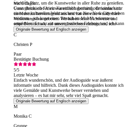
reichlich Platz, um die Kunstwerke in aller Ruhe zu genießen.
Vor 6 Tagen
Ganz gleich, ob Sie ein Kunstliebhaber sind oder einfach nur
Unser Reiseleiter Alex war einfach großartig. Er kannte sich
eines der kulturellen Wahrzeichen von New York City erleben
im Museum hervorragend aus und hat uns eine wunderbare
möchten – ich kann einen Besuch im MoMA wärmstens
Verkostungstour geboten. Wir haben seine Sichtweise und
empfehlen. Es war ein unvergessliches Erlebnis, und ich kann
seine Bereitschaft, auf unsere Interessen einzugehen, sehr
es kaum erwarten, wiederzukommen.
genossen.
Originale Bewertung auf Englisch anzeigen
C
Christen P
Paar
Bestätigte Buchung
5
/5
Letzte Woche
Einfach wunderschön, und der Audioguide war äußerst
informativ und hilfreich. Dank dieses Audioguides konnte ich
viele Gemälde und Kunstwerke besser verstehen und
analysieren – es hat mir sehr, sehr viel Spaß gemacht.
Originale Bewertung auf Englisch anzeigen
M
Monika C
Gruppe