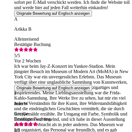
sofort per E-Mail verschickt werden. Ich finde die Website toll
und werde hier auf jeden Fall weiterhin einkaufen!
Originale Bewertung auf Englisch anzeigen
A
Arikka B
Alleinreisend
Bestätigte Buchung
5
/5
Vor 2 Wochen
Ich war beim Jay-Z-Konzert im Yankee-Stadion. Mein
jüngster Besuch im Museum of Modern Art (MoMA) in New
York City war ein unvergessliches Erlebnis. Das Museum
verfügt über eine unglaubliche Sammlung von Kunstwerken,
und jeder Ausstellungsraum bot etwas Einzigartiges und
Originale Bewertung auf Englisch anzeigen
Inspirierendes. Meine Lieblingsausstellung war die Frida-
J
Kahlo-Sammlung. Ihre Werke live zu sehen, hat mir ein viel
tieferes Verständnis für ihre Kunst, ihre Widerstandsfähigkeit
Joan W
und die eindringlichen Geschichten vermittelt, die sie durch
Gruppe
ihre Gemälde erzählte. Ihr Umgang mit Farbe, Symbolik und
Bestätigte Buchung
Emotionen war fesselnd, und ich habe in dieser Ausstellung
mehr Zeit verbracht als in jeder anderen. Das Museum war
gut organisiert, das Personal war freundlich, und es gab
5
/5