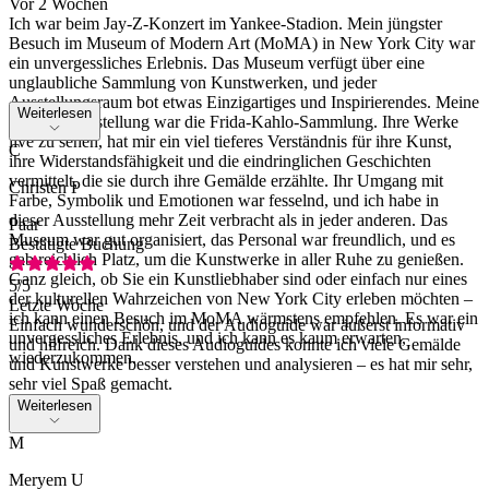
Vor 2 Wochen
Ich war beim Jay-Z-Konzert im Yankee-Stadion. Mein jüngster
Besuch im Museum of Modern Art (MoMA) in New York City war
ein unvergessliches Erlebnis. Das Museum verfügt über eine
unglaubliche Sammlung von Kunstwerken, und jeder
Ausstellungsraum bot etwas Einzigartiges und Inspirierendes. Meine
Weiterlesen
Lieblingsausstellung war die Frida-Kahlo-Sammlung. Ihre Werke
live zu sehen, hat mir ein viel tieferes Verständnis für ihre Kunst,
C
ihre Widerstandsfähigkeit und die eindringlichen Geschichten
vermittelt, die sie durch ihre Gemälde erzählte. Ihr Umgang mit
Christen P
Farbe, Symbolik und Emotionen war fesselnd, und ich habe in
dieser Ausstellung mehr Zeit verbracht als in jeder anderen. Das
Paar
Museum war gut organisiert, das Personal war freundlich, und es
Bestätigte Buchung
gab reichlich Platz, um die Kunstwerke in aller Ruhe zu genießen.
Ganz gleich, ob Sie ein Kunstliebhaber sind oder einfach nur eines
5
/5
der kulturellen Wahrzeichen von New York City erleben möchten –
Letzte Woche
ich kann einen Besuch im MoMA wärmstens empfehlen. Es war ein
Einfach wunderschön, und der Audioguide war äußerst informativ
unvergessliches Erlebnis, und ich kann es kaum erwarten,
und hilfreich. Dank dieses Audioguides konnte ich viele Gemälde
wiederzukommen.
und Kunstwerke besser verstehen und analysieren – es hat mir sehr,
sehr viel Spaß gemacht.
Weiterlesen
M
Meryem U