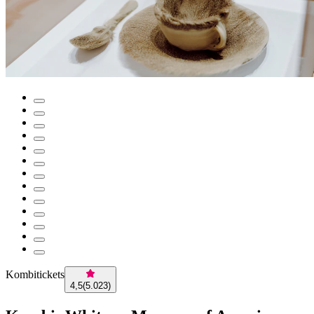
Kombitickets
4,5
(
5.023
)