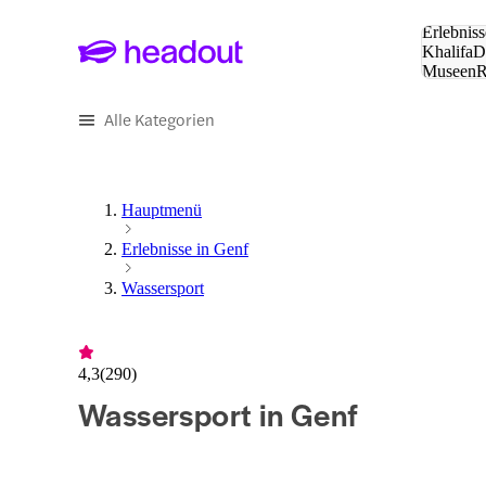
Suche:
Erlebniss
Khalifa
D
Museen
und Städ
Alle Kategorien
Hauptmenü
Erlebnisse in Genf
Wassersport
4,3
(
290
)
Wassersport in Genf