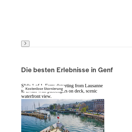
Die besten Erlebnisse in Genf
Slide 1 of 1, Ferry departing from Lausanne
Kostenlose Stornierung
to Evian with passengers on deck, scenic
waterfront view.