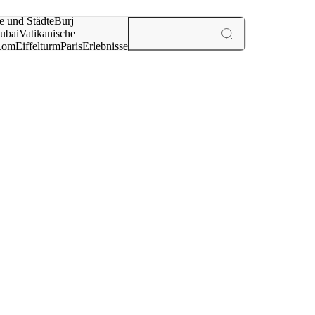
e und Städte
Burj
ubai
Vatikanische
Rom
Eiffelturm
Paris
Erlebnisse
te