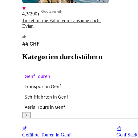
Bootsverleih
4,3
(
290
)
Ticket für die Fähre von Lausanne nach 
Evian
ab
44 CHF
Kategorien durchstöbern
Genf Touren
Transport in Genf
Schifffahrten in Genf
Aerial Tours in Genf
Geführte Touren in Genf
Genf Stadt