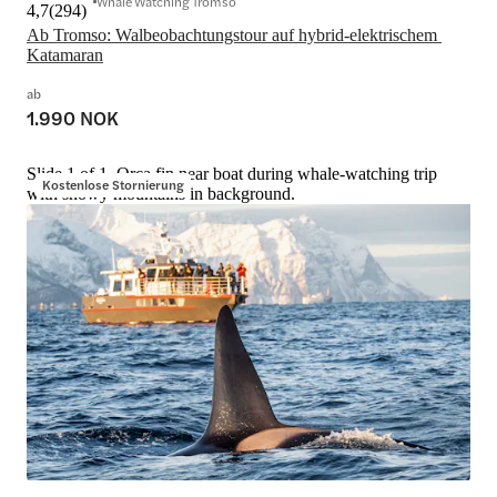
Whale Watching Tromso
4,7
(
294
)
Ab Tromso: Walbeobachtungstour auf hybrid-elektrischem 
Katamaran
ab
1.990 NOK
Slide 1 of 1, Orca fin near boat during whale-watching trip
Kostenlose Stornierung
with snowy mountains in background.