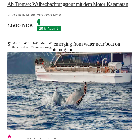
Ab Tromsø: Walbeobachtungstour mit dem Motor-Katamaran
ab
ORIGINAL PRICE
2.000 NOK
1.500 NOK
25 % Rabatt
Slide 1 of 1, Whale tail emerging from water near boat on
Kostenlose Stornierung
Tromso silent whale watching tour.