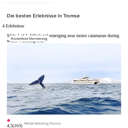
Die besten Erlebnisse in Tromsø
4 Erlebnisse
Slide 1 of 1, Whale tail emerging near motor catamaran during
Kostenlose Stornierung
whale watching tour.
Whale Watching Tromso
4,5
(
163
)