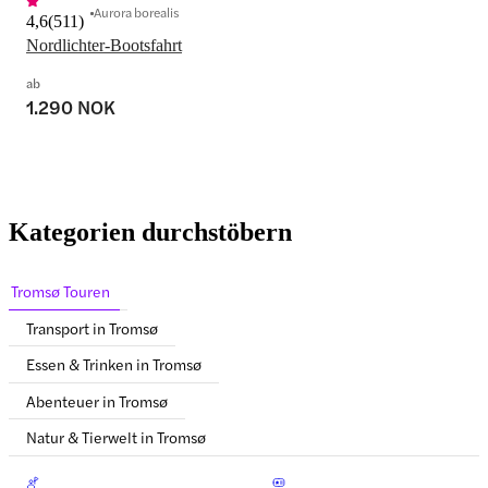
Aurora borealis
4,6
(
511
)
Nordlichter-Bootsfahrt
ab
1.290 NOK
Kategorien durchstöbern
Tromsø Touren
Transport in Tromsø
Essen & Trinken in Tromsø
Abenteuer in Tromsø
Natur & Tierwelt in Tromsø