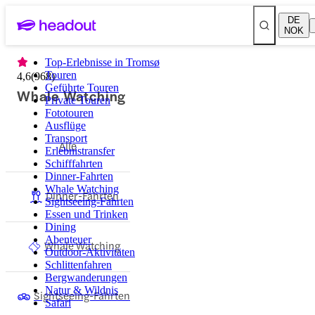
DE
NOK
Top-Erlebnisse in Tromsø
Touren
4,6
(
968
)
Geführte Touren
Whale Watching
Private Touren
Fototouren
Ausflüge
Transport
Alle
Erlebnistransfer
Schifffahrten
Dinner-Fahrten
Whale Watching
Dinner-Fahrten
Sightseeing-Fahrten
Essen und Trinken
Dining
Abenteuer
Whale Watching
Outdoor-Aktivitäten
Schlittenfahren
Bergwanderungen
Natur & Wildnis
Sightseeing-Fahrten
Safari