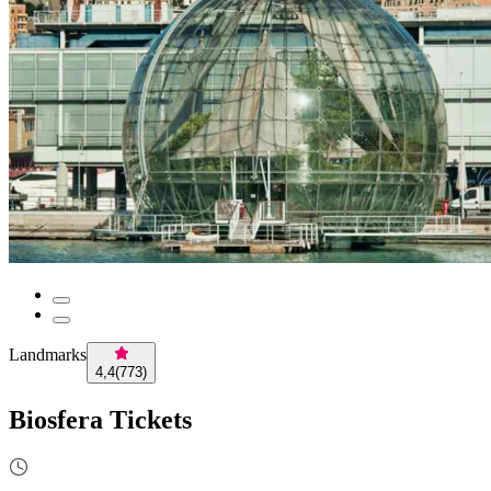
Landmarks
4,4
(
773
)
Biosfera Tickets