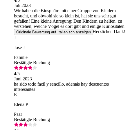
4
/5
Juli 2023
Wir haben die Biosphäre mit einer Gruppe von Kindern
besucht, und obwohl sie so klein ist, hat sie uns sehr gut
gefallen! Eine kleine Anregung: Den Kindern zu helfen, zu
verstehen, welche Vögel es dort gibt und einige Kuriositäten
über sie zu erfahren, würde nicht schaden! Herzlichen Dank!
Originale Bewertung auf Italienisch anzeigen
J
Jose J
Familie
Bestätigte Buchung
4
/5
Juni 2023
ha sido todo facil y sencillo, además hay descuentos
interesantes
E
Elena P
Paar
Bestätigte Buchung