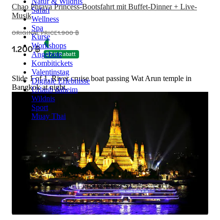
Natur & Wildnis
Chao Phraya Princess-Bootsfahrt mit Buffet-Dinner + Live-
Safari
Musik
Wellness
Spa
ORIGINAL PRICE
1.900 ฿
Kurse
Workshops
1.200 ฿
Angebote
37 % Rabatt
Kombitickets
Valentinstag
Slide 1 of 1, River cruise boat passing Wat Arun temple in
Digitale Erlebnisse
Bangkok at night.
Urlaub daheim
Wildnis
Sport
Muay Thai