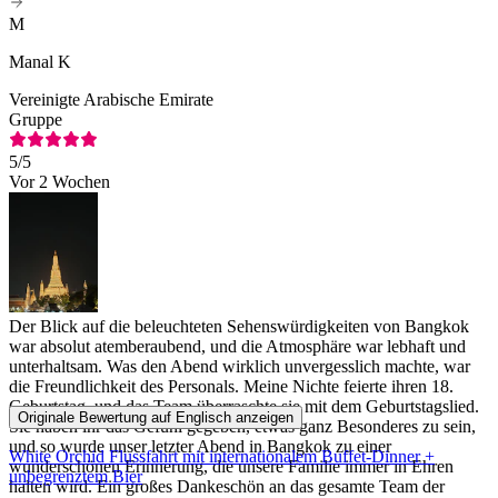
M
Manal K
Vereinigte Arabische Emirate
Gruppe
5
/5
Vor 2 Wochen
Der Blick auf die beleuchteten Sehenswürdigkeiten von Bangkok
war absolut atemberaubend, und die Atmosphäre war lebhaft und
unterhaltsam. Was den Abend wirklich unvergesslich machte, war
die Freundlichkeit des Personals. Meine Nichte feierte ihren 18.
Geburtstag, und das Team überraschte sie mit dem Geburtstagslied.
Originale Bewertung auf Englisch anzeigen
Sie haben ihr das Gefühl gegeben, etwas ganz Besonderes zu sein,
und so wurde unser letzter Abend in Bangkok zu einer
White Orchid Flussfahrt mit internationalem Buffet-Dinner +
wunderschönen Erinnerung, die unsere Familie immer in Ehren
unbegrenztem Bier
halten wird. Ein großes Dankeschön an das gesamte Team der