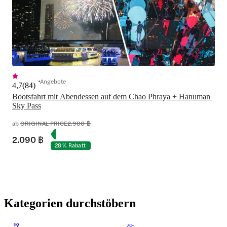
Angebote
4,7
(
84
)
Bootsfahrt mit Abendessen auf dem Chao Phraya + Hanuman 
Sky Pass
ab
ORIGINAL PRICE
2.900 ฿
2.090 ฿
28 % Rabatt
Kategorien durchstöbern