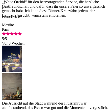
„White Orchid“ für den hervorragenden Service, die herzliche
Gastfreundschaft und dafür, dass ihr unsere Feier so unvergesslich
F
gemacht habt. Ich kann diese Dinner-Kreuzfahrt jedem, der
Bangkok besucht, wärmstens empfehlen.
Francisco S
Mexiko
Paar
5
/5
Vor 3 Wochen
Die Aussicht auf die Stadt während der Flussfahrt war
atemberaubend, das Essen war gut und die Momente unvergesslich.