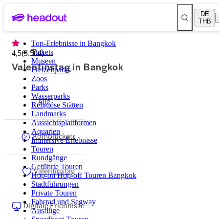
DE
THB
Top-Erlebnisse in Bangkok
Tickets
4,5
(
3.504
)
Museen
Valentinstag in Bangkok
Freizeitparks
Zoos
Parks
Wasserparks
Alle
Religiöse Stätten
Landmarks
Aussichtsplattformen
Aquarien
Kombitickets
Immersive Erlebnisse
Touren
Rundgänge
Geführte Touren
Valentinstag
Hop-on Hop-off Touren Bangkok
Stadtführungen
Private Touren
Fahrrad und Segway
Digitale Erlebnisse
Ausflüge