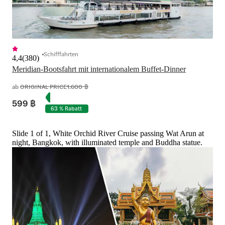
Schifffahrten
4,4
(
380
)
Meridian-Bootsfahrt mit internationalem Buffet-Dinner
ab
ORIGINAL PRICE
1.600 ฿
599 ฿
63 % Rabatt
Slide 1 of 1, White Orchid River Cruise passing Wat Arun at
night, Bangkok, with illuminated temple and Buddha statue.