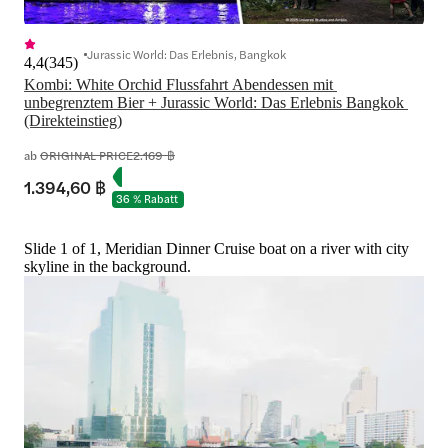
Jurassic World: Das Erlebnis, Bangkok
4,4
(
345
)
Kombi: White Orchid Flussfahrt Abendessen mit 
unbegrenztem Bier + Jurassic World: Das Erlebnis Bangkok 
(Direkteinstieg)
ab
ORIGINAL PRICE
2.169 ฿
1.394,60 ฿
36 % Rabatt
Slide 1 of 1, Meridian Dinner Cruise boat on a river with city
skyline in the background.