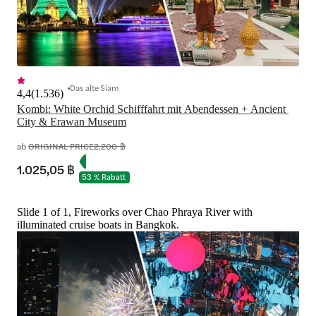
Das alte Siam
4,4
(
1.536
)
Kombi: White Orchid Schifffahrt mit Abendessen + Ancient 
City & Erawan Museum
ab
ORIGINAL PRICE
2.200 ฿
1.025,05 ฿
53 % Rabatt
Slide 1 of 1, Fireworks over Chao Phraya River with
illuminated cruise boats in Bangkok.