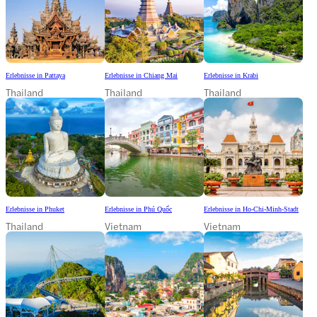
Erlebnisse in Pattaya
Erlebnisse in Chiang Mai
Erlebnisse in Krabi
Thailand
Thailand
Thailand
Erlebnisse in Phuket
Erlebnisse in Phú Quốc
Erlebnisse in Ho-Chi-Minh-Stadt
Thailand
Vietnam
Vietnam