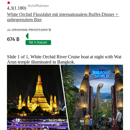
Schifffahrten
4,3
(
1.180
)
White Orchid Flussfahrt mit internationalem Buffet-Dinner + 
unbegrenztem Bier
ab
ORIGINAL PRICE
1.600 ฿
674 ฿
58 % Rabatt
Slide 1 of 1, White Orchid River Cruise boat at night with Wat
Arun temple illuminated in Bangkok.