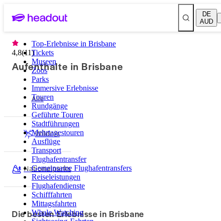
DE
AUD
Top-Erlebnisse in Brisbane
4,8
(
11
Tickets
)
Museen
Aufenthalte in Brisbane
Zoos
Parks
Immersive Erlebnisse
Alle
Touren
Rundgänge
Geführte Touren
Stadtführungen
Wildnis
Mehrtagestouren
Ausflüge
Transport
Flughafentransfer
Nationalparks
Gemeinsame Flughafentransfers
Reiseleistungen
Flughafendienste
Schifffahrten
Mittagsfahrten
Die besten Erlebnisse in Brisbane
Whale Watching