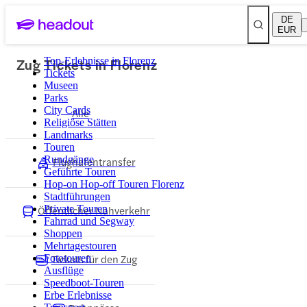
DE
EUR
Zug Tickets in Florenz
Top-Erlebnisse in Florenz
Tickets
Museen
Parks
City Cards
Alle
Religiöse Stätten
Landmarks
Touren
Rundgänge
Flughafentransfer
Geführte Touren
Hop-on Hop-off Touren Florenz
Stadtführungen
Öffentlicher Nahverkehr
Private Touren
Fahrrad und Segway
Shoppen
Mehrtagestouren
Tickets für den Zug
Fototouren
Ausflüge
Speedboot-Touren
Erbe Erlebnisse