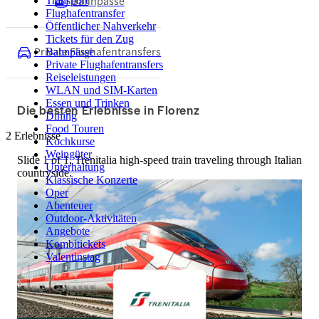
Bahnpässe
Transport
Flughafentransfer
Öffentlicher Nahverkehr
Tickets für den Zug
Private Flughafentransfers
Bahnpässe
Private Flughafentransfers
Reiseleistungen
WLAN und SIM-Karten
Essen und Trinken
Die besten Erlebnisse in Florenz
Dining
Food Touren
2 Erlebnisse
Kochkurse
Weingüter
Slide 1 of 1, Trenitalia high-speed train traveling through Italian
Unterhaltung
countryside.
Klassische Konzerte
Oper
Abenteuer
Outdoor-Aktivitäten
Angebote
Kombitickets
Valentinstag