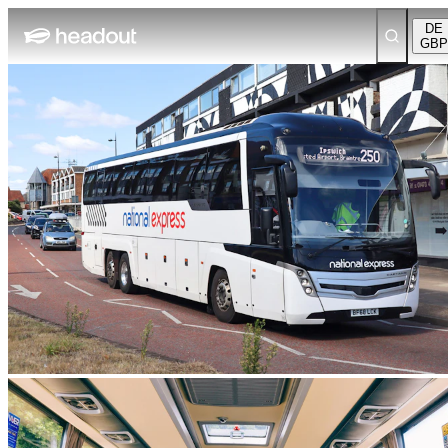
DE
GBP