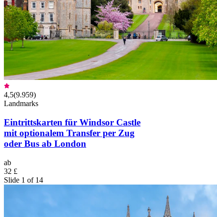
4,5
(
9.959
)
Landmarks
Eintrittskarten für Windsor Castle
mit optionalem Transfer per Zug
oder Bus ab London
ab
32 £
Slide 1 of 14