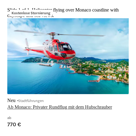
Slide 1 of 1, Helicopter flying over Monaco coastline with
Kostenlose Stornierung
cityscape and sea views.
Neu
Stadtführungen
Ab Monaco: Privater Rundflug mit dem Hubschrauber
ab
770 €