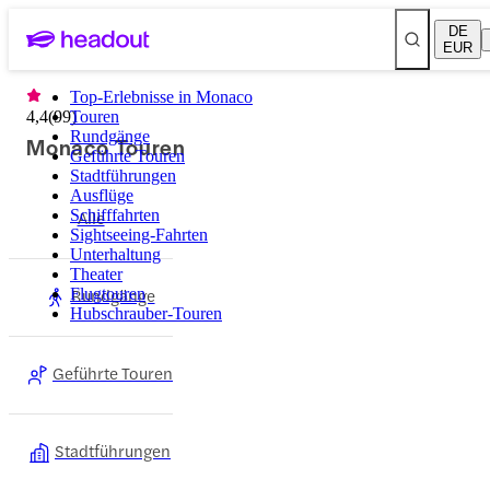
DE
EUR
Top-Erlebnisse in Monaco
4,4
(
99
Touren
)
Rundgänge
Monaco Touren
Geführte Touren
Stadtführungen
Ausflüge
Schifffahrten
Alle
Sightseeing-Fahrten
Unterhaltung
Theater
Rundgänge
Flugtouren
Hubschrauber-Touren
Geführte Touren
Stadtführungen