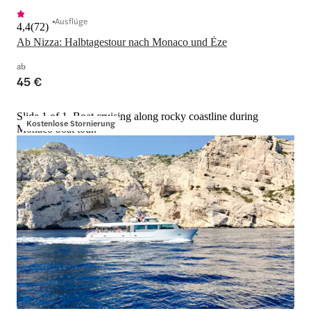
Ausflüge
4,4
(
72
)
Ab Nizza: Halbtagestour nach Monaco und Èze
ab
45 €
Slide 1 of 1, Boat cruising along rocky coastline during
Kostenlose Stornierung
Monaco boat tour.