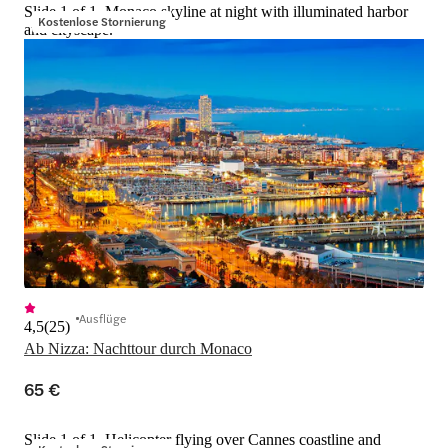
Slide 1 of 1, Monaco skyline at night with illuminated harbor
Kostenlose Stornierung
and cityscape.
Ausflüge
4,5
(
25
)
Ab Nizza: Nachttour durch Monaco
65 €
Slide 1 of 1, Helicopter flying over Cannes coastline and