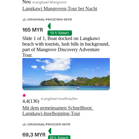
Neu
Langkawi Mangrove
Langkawi Mangroven-Tour bei Nacht
ab
ORIGINAL PRICE
190 MYR
165 MYR
13 % Rabatt
Slide 1 of 1, Boat docked on Langkawi
beach with tourists, lush hills in background,
part of Mangrove Discovery Adventure
Tour.
Langkawi Inselhüpfen
4,4
(
136
)
Mit dem gemeinsamen Schnellboot: 
Langkawi-Inselhopping-Tour
ab
ORIGINAL PRICE
89 MYR
69,3 MYR
22 % Rabatt