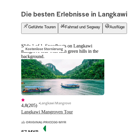
Die besten Erlebnisse in Langkawi
Geführte Touren
Fahrrad und Segway
Ausflüge
Slide 1 of 1, Speedboats on Langkawi
Kostenlose Stornierung
mangrove tour with lush green hills in the
background.
Langkawi Mangrove
4,8
(
205
)
Langkawi Mangroven Tour
ab
ORIGINAL PRICE
66 MYR
57 MYR