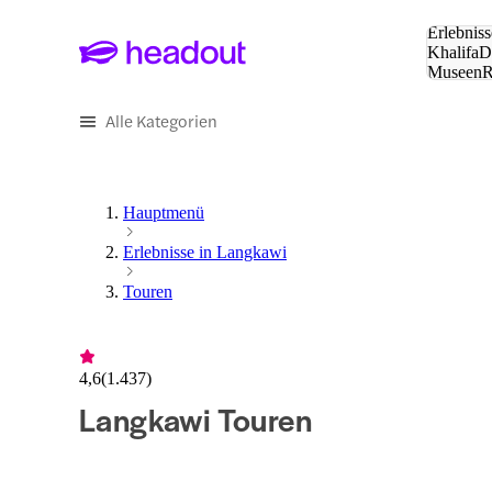
Suche:
Erlebniss
Khalifa
D
Museen
und Städ
Alle Kategorien
Hauptmenü
Erlebnisse in Langkawi
Touren
4,6
(
1.437
)
Langkawi Touren