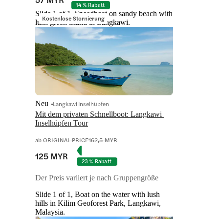
14 % Rabatt
Slide 1 of 1, Speedboat on sandy beach with
Kostenlose Stornierung
lush green island in Langkawi.
Neu
Langkawi Inselhüpfen
Mit dem privaten Schnellboot: Langkawi 
Inselhüpfen Tour
ab
ORIGINAL PRICE
162,5 MYR
125 MYR
23 % Rabatt
Der Preis variiert je nach Gruppengröße
Slide 1 of 1, Boat on the water with lush
hills in Kilim Geoforest Park, Langkawi,
Malaysia.