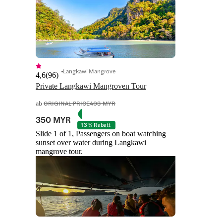
Langkawi Mangrove
4,6
(
96
)
Private Langkawi Mangroven Tour
ab
ORIGINAL PRICE
403 MYR
350 MYR
13 % Rabatt
Slide 1 of 1, Passengers on boat watching
sunset over water during Langkawi
mangrove tour.