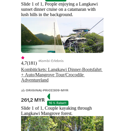
Slide 1 of 1, People enjoying a Langkawi
sunset dinner cruise on a catamaran with
lush hills in the background.
Kombi-Erlebnis
4,7
(
181
)
Kombitickets: Langkawi Dinner-Bootsfahrt 
+ Auto/Mangrove Tour/Crocodile 
Adventureland
ab
ORIGINAL PRICE
309 MYR
261,2 MYR
16 % Rabatt
Slide 1 of 1, Couple kayaking through
Langkawi Mangrove forest.