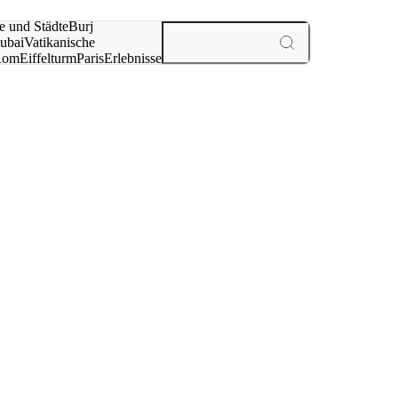
e und Städte
Burj
ubai
Vatikanische
Rom
Eiffelturm
Paris
Erlebnisse
te