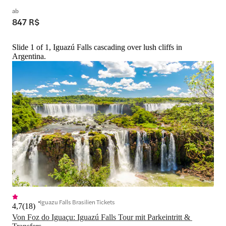
ab
847 R$
Slide 1 of 1, Iguazú Falls cascading over lush cliffs in
Argentina.
Iguazu Falls Brasilien Tickets
4,7
(
18
)
Von Foz do Iguaçu: Iguazú Falls Tour mit Parkeintritt & 