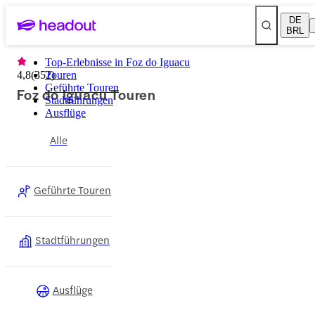
DE
BRL
Top-Erlebnisse in Foz do Iguacu
4,8
(
352
Touren
)
Geführte Touren
Foz do Iguacu Touren
Stadtführungen
Ausflüge
Alle
Geführte Touren
Stadtführungen
Ausflüge