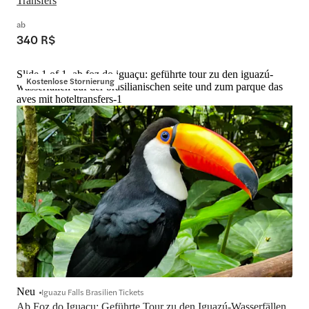
Transfers
ab
340 R$
Slide 1 of 1, ab foz do iguaçu: geführte tour zu den iguazú-
Kostenlose Stornierung
wasserfällen auf der brasilianischen seite und zum parque das
aves mit hoteltransfers-1
Neu
Iguazu Falls Brasilien Tickets
Ab Foz do Iguaçu: Geführte Tour zu den Iguazú-Wasserfällen 