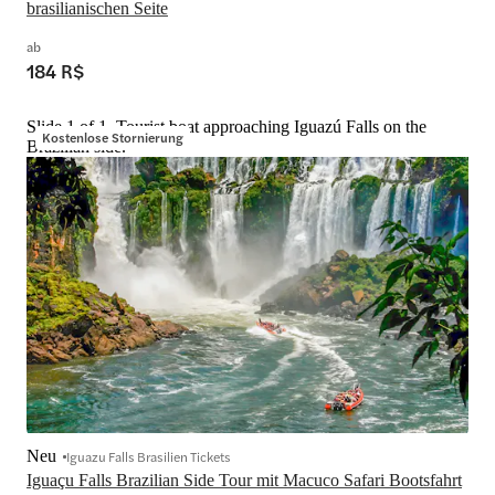
brasilianischen Seite
ab
184 R$
Slide 1 of 1, Tourist boat approaching Iguazú Falls on the
Kostenlose Stornierung
Brazilian side.
Neu
Iguazu Falls Brasilien Tickets
Iguaçu Falls Brazilian Side Tour mit Macuco Safari Bootsfahrt