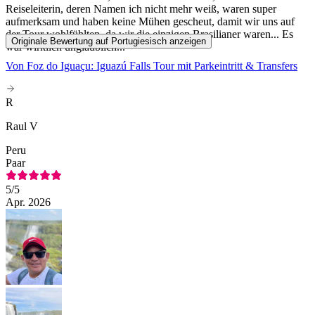
Reiseleiterin, deren Namen ich nicht mehr weiß, waren super
aufmerksam und haben keine Mühen gescheut, damit wir uns auf
der Tour wohlfühlten, da wir die einzigen Brasilianer waren... Es
Originale Bewertung auf Portugiesisch anzeigen
war wirklich unglaublich...
Von Foz do Iguaçu: Iguazú Falls Tour mit Parkeintritt & Transfers
R
Raul V
Peru
Paar
5
/5
Apr. 2026