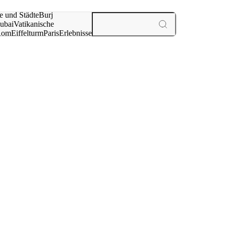
e und Städte
Burj
ubai
Vatikanische
Rom
Eiffelturm
Paris
Erlebnisse
te