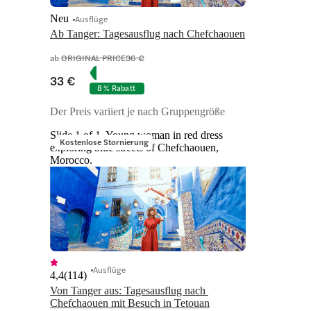
Neu
Ausflüge
Ab Tanger: Tagesausflug nach Chefchaouen
ab
ORIGINAL PRICE
36 €
33 €
8 % Rabatt
Der Preis variiert je nach Gruppengröße
Slide 1 of 1, Young woman in red dress
Kostenlose Stornierung
exploring blue streets of Chefchaouen,
Morocco.
Ausflüge
4,4
(
114
)
Von Tanger aus: Tagesausflug nach 
Chefchaouen mit Besuch in Tetouan