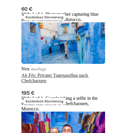
60 €
Slide 1 of 1, Photographer capturing blue
Kostenlose Stornierung
alley in Chefchaouen, Morocco.
Neu
Ausflüge
Ab Fès: Privater Tagesausflug nach 
Chefchaouen
195 €
Slide 1 of 1, Couple taking a selfie in the
Kostenlose Stornierung
vibrant blue streets of Chefchaouen,
Morocco.