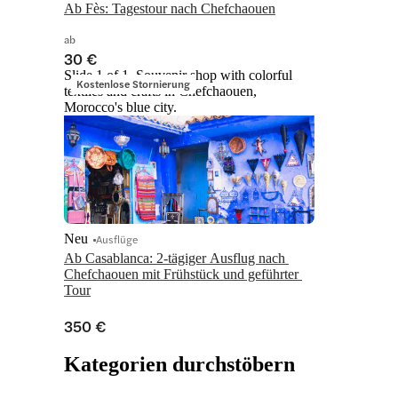
Ab Fès: Tagestour nach Chefchaouen
ab
30 €
Slide 1 of 1, Souvenir shop with colorful
Kostenlose Stornierung
textiles and crafts in Chefchaouen,
Morocco's blue city.
Neu
Ausflüge
Ab Casablanca: 2-tägiger Ausflug nach 
Chefchaouen mit Frühstück und geführter 
Tour
350 €
Kategorien durchstöbern