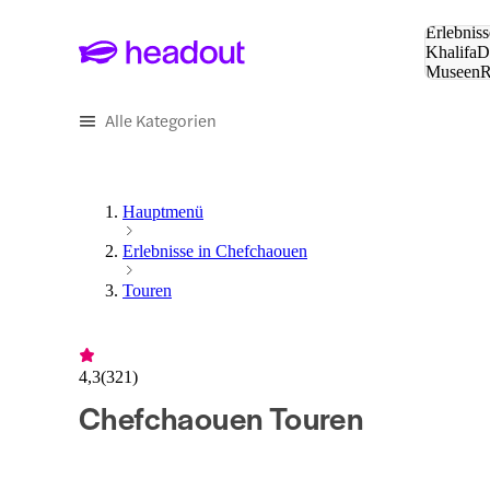
Suche:
Erlebniss
Khalifa
D
Museen
und Städ
Alle Kategorien
Hauptmenü
Erlebnisse in Chefchaouen
Touren
4,3
(
321
)
Chefchaouen Touren