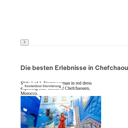
Die besten Erlebnisse in Chefchao
Slide 1 of 1, Young woman in red dress
Kostenlose Stornierung
exploring blue streets of Chefchaouen,
Morocco.