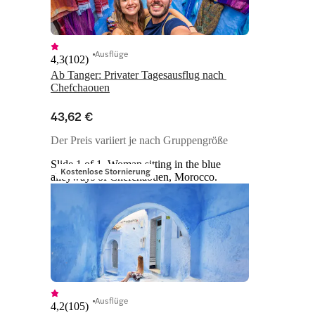
Ausflüge
4,3
(
102
)
Ab Tanger: Privater Tagesausflug nach 
Chefchaouen
43,62 €
Der Preis variiert je nach Gruppengröße
Slide 1 of 1, Woman sitting in the blue
Kostenlose Stornierung
alleyways of Chefchaouen, Morocco.
Ausflüge
4,2
(
105
)