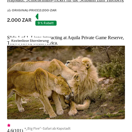
ab
ORIGINAL PRICE
2.200 ZAR
2.000 ZAR
9 % Rabatt
Slide 1 of 1, Lions interacting at Aquila Private Game Reserve,
Kostenlose Stornierung
Touws River, South Africa.
„Big Five“-Safari ab Kapstadt
4,6
(
101
)