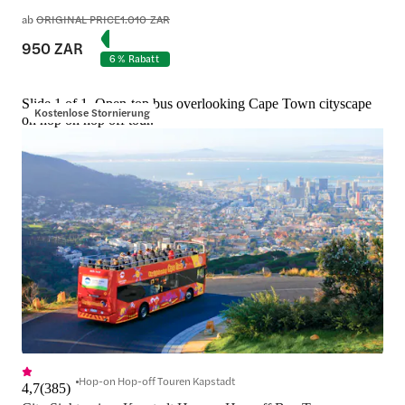
ab
ORIGINAL PRICE
1.010 ZAR
950 ZAR
6 % Rabatt
Slide 1 of 1, Open-top bus overlooking Cape Town cityscape
Kostenlose Stornierung
on hop on hop off tour.
Hop-on Hop-off Touren Kapstadt
4,7
(
385
)