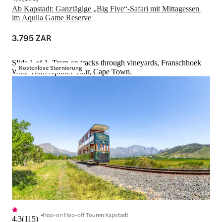
Ab Kapstadt: Ganztägige „Big Five“-Safari mit Mittagessen 
im Aquila Game Reserve
3.795 ZAR
Slide 1 of 1, Tram on tracks through vineyards, Franschhoek
Kostenlose Stornierung
Wine Tram Xplorer Tour, Cape Town.
Hop-on Hop-off Touren Kapstadt
4,3
(
115
)