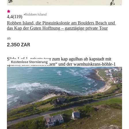
Robben Island
4,4
(
119
)
Robben Island, die Pinguinkolonie am Boulders Beach und 
das Kap der Guten Hoffnung – ganztägige private Tour
ab
2.350 ZAR
Slide 1 of 1, private tour zum kap agulhas ab kapstadt mit
Kostenlose Stornierung
„parrie, dem stachelrochen“ und der waenhuiskrans-höhle-1