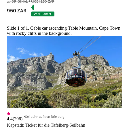
ab
ORIGINAL PRICE
1.250 ZAR
950 ZAR
24 % Rabatt
Slide 1 of 1, Cable car ascending Table Mountain, Cape Town,
with rocky cliffs in the background.
Seilbahn auf den Tafelberg
4,4
(
296
)
Kapstadt: Ticket für die Tafelberg-Seilbahn