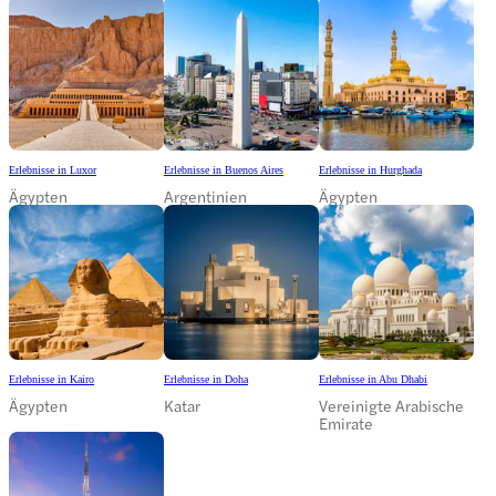
Erlebnisse in Luxor
Erlebnisse in Buenos Aires
Erlebnisse in Hurghada
Ägypten
Argentinien
Ägypten
Erlebnisse in Kairo
Erlebnisse in Doha
Erlebnisse in Abu Dhabi
Ägypten
Katar
Vereinigte Arabische
Emirate