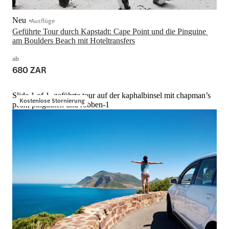
Neu
Ausflüge
Geführte Tour durch Kapstadt: Cape Point und die Pinguine 
am Boulders Beach mit Hoteltransfers
ab
680 ZAR
Slide 1 of 1, geführte tour auf der kaphalbinsel mit chapman’s
Kostenlose Stornierung
peak, pinguinen und robben-1