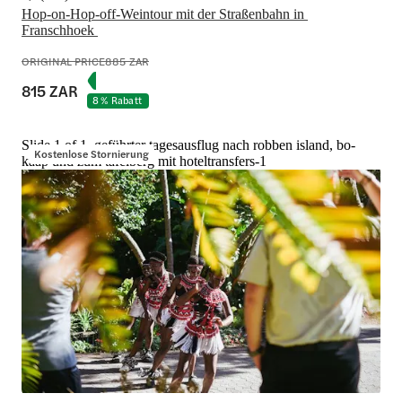
Hop-on-Hop-off-Weintour mit der Straßenbahn in 
Franschhoek 
ORIGINAL PRICE
885 ZAR
815 ZAR
8 % Rabatt
Slide 1 of 1, geführter tagesausflug nach robben island, bo-
Kostenlose Stornierung
kaap und zum tafelberg mit hoteltransfers-1