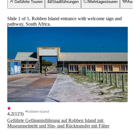
Geführte Touren
Stadtführungen
Mehrtagestouren
Ausf
Slide 1 of 1, Robben Island entrance with welcome sign and
pathway, South Africa.
Robben Island
4,2
(
123
)
Geführte Gefängnisführung auf Robben Island mit 
Museumseintritt und Hin- und Rücktransfer mit Fähre