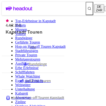
DE
ZAR
Top-Erlebnisse in Kapstadt
4,4
(
2.184
Tickets
)
Museen
Kapstadt Touren
Touren
Rundgänge
Geführte Touren
Hop-on Hop-off Touren Kapstadt
Alle
Stadtführungen
Private Touren
Mehrtagestouren
Rundgänge
Ausflüge
Erbe Erlebnisse
Schifffahrten
Whale Watching
Geführte Touren
Essen und Trinken
Weingüter
Unterhaltung
Kabarett
Hop-on Hop-off Touren Kapstadt
Abenteuer
Zipline