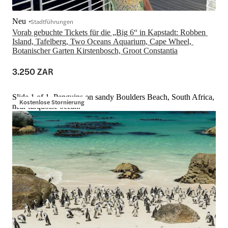
Neu
Stadtführungen
Vorab gebuchte Tickets für die „Big 6“ in Kapstadt: Robben 
Island, Tafelberg, Two Oceans Aquarium, Cape Wheel, 
Botanischer Garten Kirstenbosch, Groot Constantia
3.250 ZAR
Slide 1 of 1, Penguins on sandy Boulders Beach, South Africa,
Kostenlose Stornierung
near turquoise ocean.