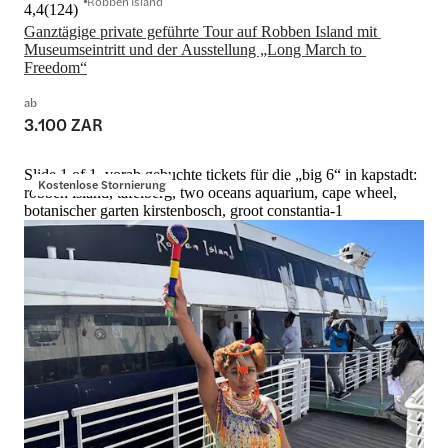
Robben Island
4,4
(
124
)
Ganztägige private geführte Tour auf Robben Island mit 
Museumseintritt und der Ausstellung „Long March to 
Freedom“
ab
3.100 ZAR
Slide 1 of 1, vorab gebuchte tickets für die „big 6“ in kapstadt:
Kostenlose Stornierung
robben island, tafelberg, two oceans aquarium, cape wheel,
botanischer garten kirstenbosch, groot constantia-1