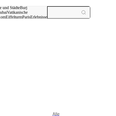
e und Städte
Burj
ubai
Vatikanische
Rom
Eiffelturm
Paris
Erlebnisse
te
Alle