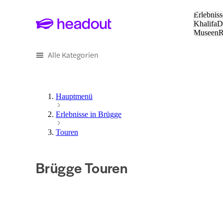
Suche:
Erlebniss
Khalifa
D
Museen
und Städ
Alle Kategorien
Hauptmenü
Erlebnisse in Brügge
Touren
Brügge Touren