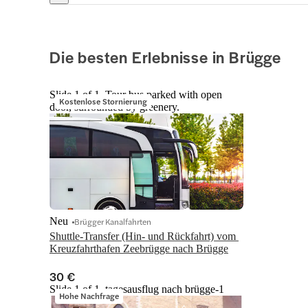
Die besten Erlebnisse in Brügge
Slide 1 of 1, Tour bus parked with open
Kostenlose Stornierung
door, surrounded by greenery.
Neu
Brügger Kanalfahrten
Shuttle-Transfer (Hin- und Rückfahrt) vom 
Kreuzfahrthafen Zeebrügge nach Brügge
30 €
Slide 1 of 1, tagesausflug nach brügge-1
Hohe Nachfrage