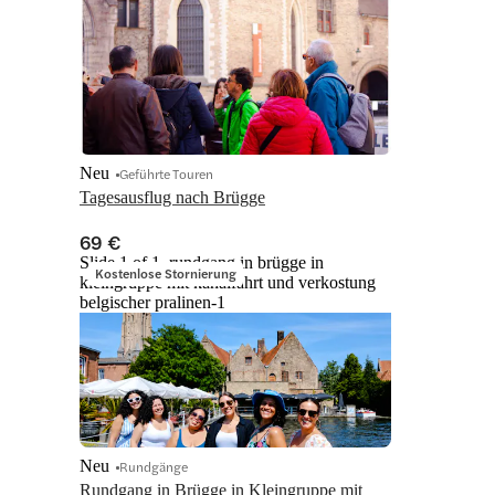
Neu
Geführte Touren
Tagesausflug nach Brügge
69 €
Slide 1 of 1, rundgang in brügge in
Kostenlose Stornierung
kleingruppe mit kanalfahrt und verkostung
belgischer pralinen-1
Neu
Rundgänge
Rundgang in Brügge in Kleingruppe mit 