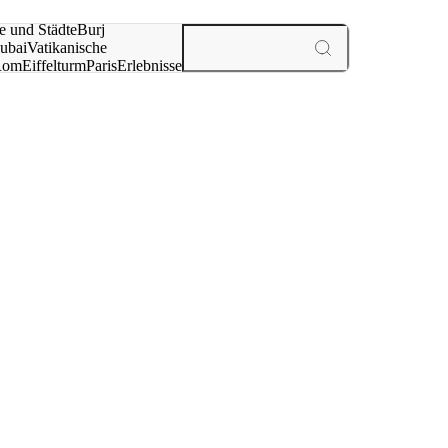
e und Städte
Burj
ubai
Vatikanische
Rom
Eiffelturm
Paris
Erlebnisse
te