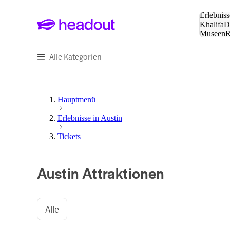
Suche:
Erlebniss
Khalifa
D
Museen
und Städ
Alle Kategorien
Hauptmenü
Erlebnisse in Austin
Tickets
Austin Attraktionen
Alle