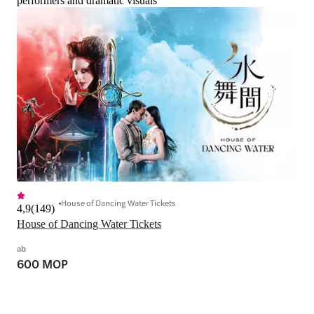
performers and dramatic visuals
House of Dancing Water Tickets
4,9
(
149
)
House of Dancing Water Tickets
ab
600 MOP