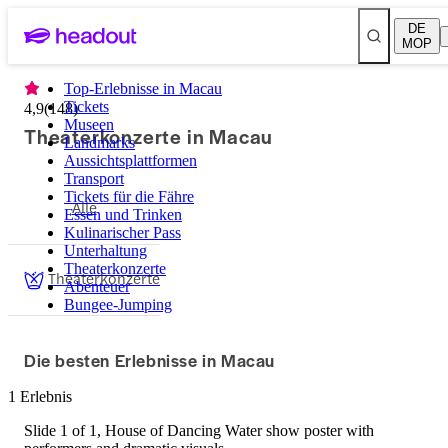
DE
MOP
Top-Erlebnisse in Macau
Tickets
4,9
(
148
)
Museen
Theaterkonzerte in Macau
Landmarks
Aussichtsplattformen
Transport
Tickets für die Fähre
Alle
Essen und Trinken
Kulinarischer Pass
Unterhaltung
Theaterkonzerte
Theaterkonzerte
Abenteuer
Bungee-Jumping
Die besten Erlebnisse in Macau
1 Erlebnis
Slide 1 of 1, House of Dancing Water show poster with