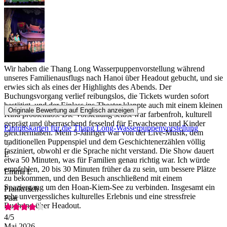
Wir haben die Thang Long Wasserpuppenvorstellung während
unseres Familienausflugs nach Hanoi über Headout gebucht, und sie
erwies sich als eines der Highlights des Abends. Der
Buchungsvorgang verlief reibungslos, die Tickets wurden sofort
bestätigt, und der Einlass ins Theater klappte auch mit einem kleinen
Originale Bewertung auf Englisch anzeigen
Kind problemlos. Die Vorstellung selbst war farbenfroh, kulturell
geprägt und überraschend fesselnd für Erwachsene und Kinder
Eintrittskarten für die Thang Long-Wasserpuppenvorstellung
gleichermaßen. Mein 5-Jähriger war von der Live-Musik, dem
traditionellen Puppenspiel und dem Geschichtenerzählen völlig
fasziniert, obwohl er die Sprache nicht verstand. Die Show dauert
E
etwa 50 Minuten, was für Familien genau richtig war. Ich würde
empfehlen, 20 bis 30 Minuten früher da zu sein, um bessere Plätze
Emma L
zu bekommen, und den Besuch anschließend mit einem
Spaziergang um den Hoan-Kiem-See zu verbinden. Insgesamt ein
Frankreich
sehr unvergessliches kulturelles Erlebnis und eine stressfreie
Paar
Buchung über Headout.
4
/5
Mai 2026