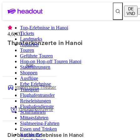
DE
VND
Top-Erlebnisse in Hanoi
Tickets
4,6
(
43
)
Landmarks
Theaterkonzerte in Hanoi
Aquarien
Touren
Geführte Touren
Hop-on Hop-off Touren Hanoi
Alle
Stadtführungen
Shoppen
Ausflüge
Erbe Erlebnisse
Immersives Theater
Transport
Flughafentransfer
Reiseleistungen
Flughafendienste
Theaterkonzerte
Schifffahrten
Mittagsfahrten
Sightseeing-Fahrten
Essen und Trinken
Die besten Erlebnisse in Hanoi
Kochkurse