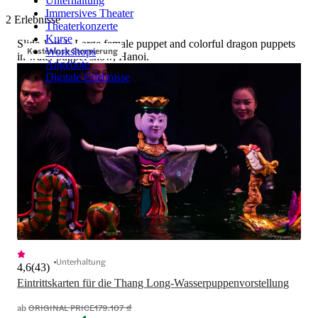
Unterhaltung
Immersives Theater
2 Erlebnisse
Theaterkonzerte
Kurse
Slide 1 of 1, Large female puppet and colorful dragon puppets
Kostenlose Stornierung
Workshops
in water puppet show, Hanoi.
Angebote
Digitale Erlebnisse
Unterhaltung
4,6
(
43
)
Eintrittskarten für die Thang Long-Wasserpuppenvorstellung
ab
ORIGINAL PRICE
179.107 ₫