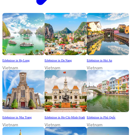
Erlebnisse in Hạ Long
Erlebnisse in Da Nang
Erlebnisse in Hoi An
Vietnam
Vietnam
Vietnam
Erlebnisse in Nha Trang
Erlebnisse in Ho-Chi-Minh-Stadt
Erlebnisse in Phú Quốc
Vietnam
Vietnam
Vietnam