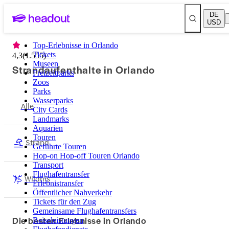
DE
USD
Top-Erlebnisse in Orlando
Tickets
4,3
(
1.555
)
Museen
Strandaufenthalte in Orlando
Freizeitparks
Zoos
Parks
Wasserparks
Alle
City Cards
Landmarks
Aquarien
Touren
Strand
Geführte Touren
Hop-on Hop-off Touren Orlando
Transport
Flughafentransfer
Wildnis
Erlebnistransfer
Öffentlicher Nahverkehr
Tickets für den Zug
Gemeinsame Flughafentransfers
Die besten Erlebnisse in Orlando
Reiseleistungen