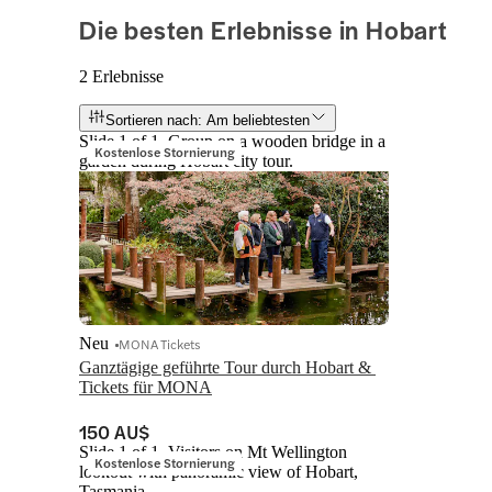
Die besten Erlebnisse in Hobart
2 Erlebnisse
Sortieren nach: Am beliebtesten
Slide 1 of 1, Group on a wooden bridge in a
Kostenlose Stornierung
garden during Hobart city tour.
Neu
MONA Tickets
Ganztägige geführte Tour durch Hobart & 
Tickets für MONA
150 AU$
Slide 1 of 1, Visitors on Mt Wellington
Kostenlose Stornierung
lookout with panoramic view of Hobart,
Tasmania.