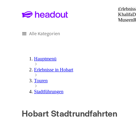
Suche:
Erlebniss
Khalifa
D
Museen
und Städ
Alle Kategorien
Hauptmenü
Erlebnisse in Hobart
Touren
Stadtführungen
Hobart Stadtrundfahrten