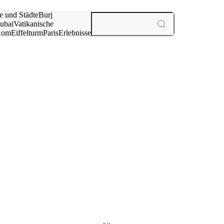
e und Städte
Burj
ubai
Vatikanische
Rom
Eiffelturm
Paris
Erlebnisse
te