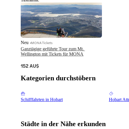
Neu
MONA Tickets
Ganztägige geführte Tour zum Mt. 
Wellington mit Tickets für MONA
152 AU$
Kategorien durchstöbern
Schifffahrten in Hobart
Hobart Att
Städte in der Nähe erkunden