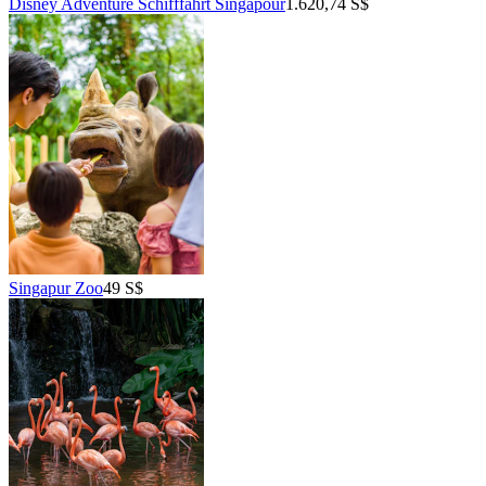
Disney Adventure Schifffahrt Singapour
1.620,74 S$
Singapur Zoo
49 S$