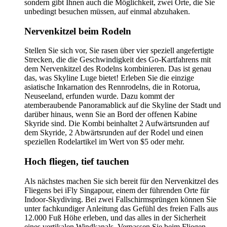
sondern gibt Ihnen auch die Möglichkeit, zwei Orte, die Sie
unbedingt besuchen müssen, auf einmal abzuhaken.
Nervenkitzel beim Rodeln
Stellen Sie sich vor, Sie rasen über vier speziell angefertigte
Strecken, die die Geschwindigkeit des Go-Kartfahrens mit
dem Nervenkitzel des Rodelns kombinieren. Das ist genau
das, was Skyline Luge bietet! Erleben Sie die einzige
asiatische Inkarnation des Rennrodelns, die in Rotorua,
Neuseeland, erfunden wurde. Dazu kommt der
atemberaubende Panoramablick auf die Skyline der Stadt und
darüber hinaus, wenn Sie an Bord der offenen Kabine
Skyride sind. Die Kombi beinhaltet 2 Aufwärtsrunden auf
dem Skyride, 2 Abwärtsrunden auf der Rodel und einen
speziellen Rodelartikel im Wert von $5 oder mehr.
Hoch fliegen, tief tauchen
Als nächstes machen Sie sich bereit für den Nervenkitzel des
Fliegens bei iFly Singapour, einem der führenden Orte für
Indoor-Skydiving. Bei zwei Fallschirmsprüngen können Sie
unter fachkundiger Anleitung das Gefühl des freien Falls aus
12.000 Fuß Höhe erleben, und das alles in der Sicherheit
eines vertikalen Windkanals. Verpassen Sie beim Fliegen