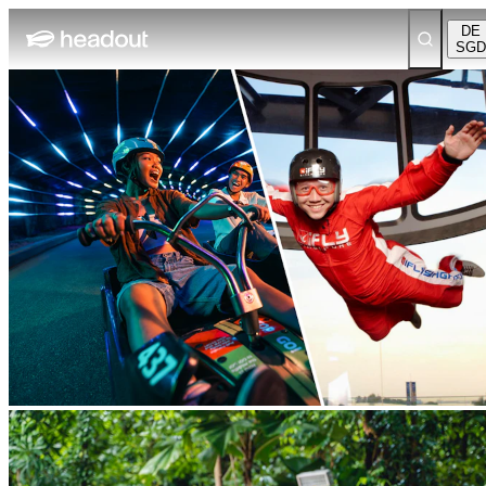
DE
SGD