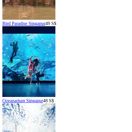
Bird Paradise Singapur
49 S$
Ozeanarium Singapur
48 S$