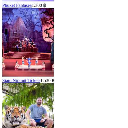
Phuket Fantasea
1.300 ฿
Siam Niramit Tickets
1.530 ฿