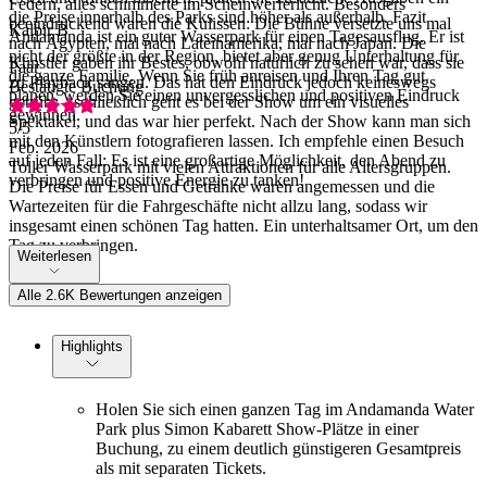
Federn, alles schimmerte im Scheinwerferlicht. Besonders
die Preise innerhalb des Parks sind höher als außerhalb. Fazit
beeindruckend waren die Kulissen: Die Bühne versetzte uns mal
Kalbir B
Andamanda ist ein guter Wasserpark für einen Tagesausflug. Er ist
nach Ägypten, mal nach Lateinamerika, mal nach Japan. Die
nicht der größte in der Region, bietet aber genug Unterhaltung für
Künstler gaben ihr Bestes, obwohl natürlich zu sehen war, dass sie
Paar
die ganze Familie. Wenn Sie früh anreisen und Ihren Tag gut
zu Playback sangen. Das hat den Eindruck jedoch keineswegs
Bestätigte Buchung
planen, werden Sie einen unvergesslichen und positiven Eindruck
getrübt – schließlich geht es bei der Show um ein visuelles
gewinnen.
Spektakel, und das war hier perfekt. Nach der Show kann man sich
5
/5
mit den Künstlern fotografieren lassen. Ich empfehle einen Besuch
Feb. 2026
auf jeden Fall: Es ist eine großartige Möglichkeit, den Abend zu
Toller Wasserpark mit vielen Attraktionen für alle Altersgruppen.
verbringen und positive Energie zu tanken!
Die Preise für Essen und Getränke waren angemessen und die
Wartezeiten für die Fahrgeschäfte nicht allzu lang, sodass wir
insgesamt einen schönen Tag hatten. Ein unterhaltsamer Ort, um den
Tag zu verbringen.
Weiterlesen
Alle 2.6K Bewertungen anzeigen
Highlights
Holen Sie sich einen ganzen Tag im Andamanda Water
Park plus Simon Kabarett Show-Plätze in einer
Buchung, zu einem deutlich günstigeren Gesamtpreis
als mit separaten Tickets.