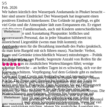
5
/5
Feb. 2026
Wir haben kürzlich den Wasserpark Andamanda in Phuket besucht –
hier sind unsere Eindrücke! Der Wasserpark hat insgesamt einen
positiven Eindruck hinterlassen: Das Gelände ist gepflegt, es gibt
viel Grün und die Atmosphäre lädt zum Entspannen ein. Er eignet
sich für einen Familienurlaub, auch mit Kindern unterschiedlichen
Weiterlesen
Alters. Service und Ausstattung Pluspunkte: höfliches und
aufmerksames Personal, das in jeder Situation hilfsbereit ist;
M
ausreichend Liegestühle (wenn man früh kommt); ein
Armbandsystem für die Bezahlung innerhalb des Parks (praktisch,
Mikhail O
da man kein Bargeld mit sich führen muss). Nachteile: Verbot,
Essen und Getränke (einschließlich Wasser) mitzubringen – Politik
Paar
zur Bekämpfung von Plastik; begrenzte Anzahl von Reifen für die
Bestätigte Buchung
Rutschen, was zu zusätzlichen Warteschlangen führt; wenige
schattige Bereiche – an heißen Tagen ist es schwierig, sich vor der
5
/5
Sonne zu schützen. Verpflegung Auf dem Gelände gibt es mehrere
Feb. 2026
Cafés und Food Courts mit thailändischer und internationaler
Wir haben während unseres Urlaubs in Phuket die Show „Simon
Küche. Die Preise sind überdurchschnittlich, aber das Essen ist
Cabaret“ besucht und waren total begeistert! Von den ersten
lecker und frisch. Praktische Tipps Kommen Sie zur Öffnungszeit
Minuten an hat uns die Atmosphäre beeindruckt: Der Saal ist
(um 10:00 Uhr) – so können Sie alle Rutschen ohne lange
modern, die Sitze bequem, Ton und Licht auf höchstem Niveau. Die
Warteschlangen ausprobieren. Nehmen Sie Sonnencreme mit
Darbietungen waren lebhaft und dynamisch, jede war einem
Weiterlesen
Lichtschutzfaktor 50 und eine Kopfbedeckung mit: Selbst im
bestimmten Land gewidmet: Wir erkannten Melodien von Beyoncé
Schatten kann man einen Sonnenbrand bekommen. Wenn Sie viel
und Madonna. Die Kostüme waren einfach luxuriös – Glitzer,
K
essen und trinken möchten, planen Sie zusätzliche Ausgaben ein –