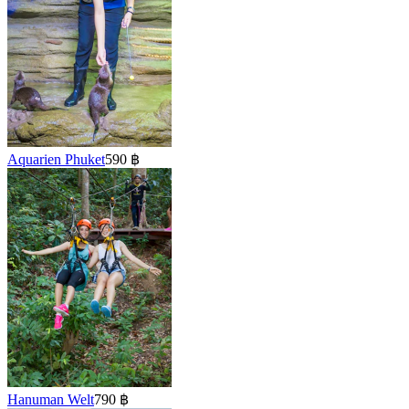
Aquarien Phuket
590 ฿
Hanuman Welt
790 ฿