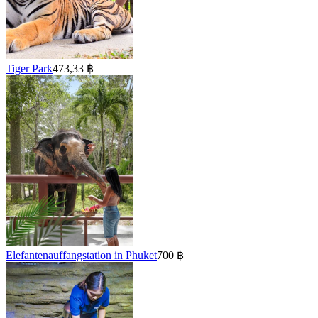
Tiger Park
473,33 ฿
Elefantenauffangstation in Phuket
700 ฿