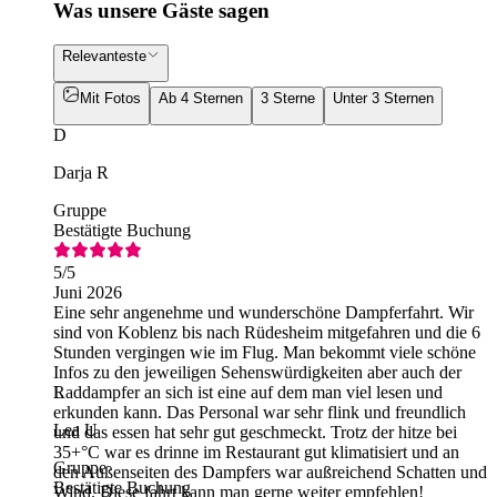
Was unsere Gäste sagen
Relevanteste
Mit Fotos
Ab 4 Sternen
3 Sterne
Unter 3 Sternen
D
Darja R
Gruppe
Bestätigte Buchung
5
/5
Juni 2026
Eine sehr angenehme und wunderschöne Dampferfahrt. Wir
sind von Koblenz bis nach Rüdesheim mitgefahren und die 6
Stunden vergingen wie im Flug. Man bekommt viele schöne
Infos zu den jeweiligen Sehenswürdigkeiten aber auch der
Raddampfer an sich ist eine auf dem man viel lesen und
L
erkunden kann. Das Personal war sehr flink und freundlich
Lea U
und das essen hat sehr gut geschmeckt. Trotz der hitze bei
35+°C war es drinne im Restaurant gut klimatisiert und an
Gruppe
den Außenseiten des Dampfers war außreichend Schatten und
Bestätigte Buchung
Wind. Diese fahrt kann man gerne weiter empfehlen!