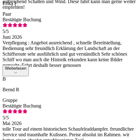
außreichend Schatten und Wind. Diese fahrt kann man gerne weiter
Erika F
empfehlen!
Paar
Bestätigte Buchung
5
/5
Juni 2026
Verpflegung : Angebot ausreichend , schnelle Bereitstellung,
Bedienung sehr freundlich Erklärung der Landschaft an der
Schiffsroute sehr ausführlich und gut verständlich Sehr schönes
Schiff wo man auch die Historik erkunden kann keine Bilder
gemacht, Fahrt deshalb besser genossen
Weiterlesen
B
Bernd R
Gruppe
Bestätigte Buchung
5
/5
Mai 2026
tolle Tour auf einem historischen Schaufelraddampfer. freundlicher
Service und traumhafte Kulissen. Preise absolut im Rahmen. wir