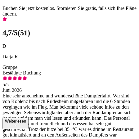
Buchen Sie jetzt kostenlos. Stornieren Sie gratis, falls sich Ihre Pläne
ändern.
4,7
/5
(
51
)
D
Darja R
Gruppe
Bestätigte Buchung
5
/5
Juni 2026
Eine sehr angenehme und wunderschöne Dampferfahrt. Wir sind
von Koblenz bis nach Rüdesheim mitgefahren und die 6 Stunden
vergingen wie im Flug. Man bekommt viele schöne Infos zu den
jeweiligen Sehenswürdigkeiten aber auch der Raddampfer an sich
ist eine auf dem man viel lesen und erkunden kann. Das Personal
Weiterlesen
war sehr flink und freundlich und das essen hat sehr gut
geschmeckt. Trotz der hitze bei 35+°C war es drinne im Restaurant
E
gut klimatisiert und an den Außenseiten des Dampfers war