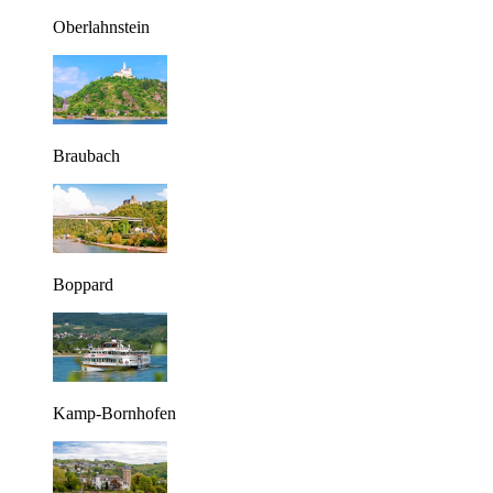
Oberlahnstein
Braubach
Boppard
Kamp-Bornhofen