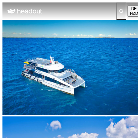
DE
NZD