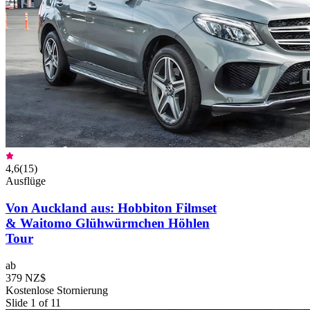
4,6
(
15
)
Ausflüge
Von Auckland aus: Hobbiton Filmset
& Waitomo Glühwürmchen Höhlen
Tour
ab
379 NZ$
Kostenlose Stornierung
Slide 1 of 11