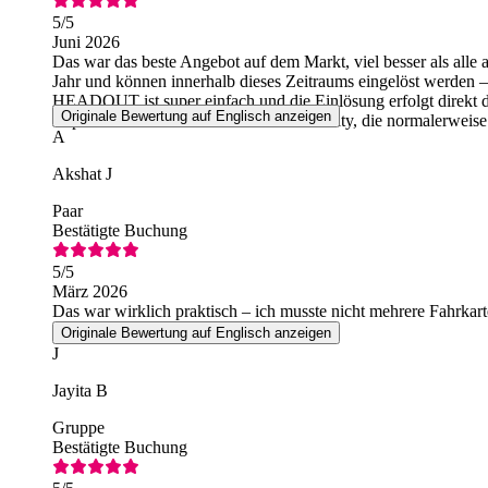
5
/5
Juni 2026
Das war das beste Angebot auf dem Markt, viel besser als alle 
Jahr und können innerhalb dieses Zeitraums eingelöst werden –
HEADOUT ist super einfach und die Einlösung erfolgt direkt 
Originale Bewertung auf Englisch anzeigen
Express ab dem Einkaufszentrum Vivo City, die normalerweise 
A
Akshat J
Paar
Bestätigte Buchung
5
/5
März 2026
Das war wirklich praktisch – ich musste nicht mehrere Fahrka
Originale Bewertung auf Englisch anzeigen
J
Jayita B
Gruppe
Bestätigte Buchung