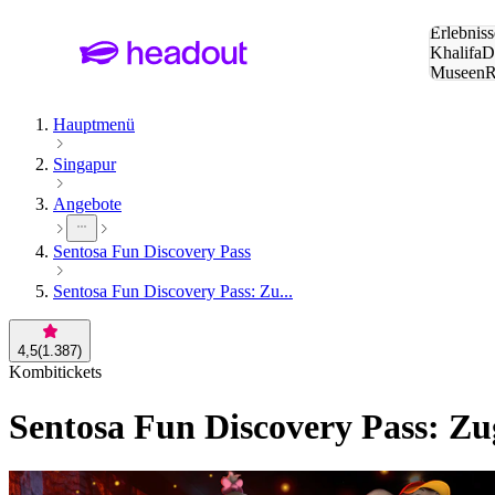
Suche:
Erlebniss
Khalifa
D
Museen
und Städ
Hauptmenü
Singapur
Angebote
Sentosa Fun Discovery Pass
Sentosa Fun Discovery Pass: Zu...
4,5
(
1.387
)
Kombitickets
Sentosa Fun Discovery Pass: Zu