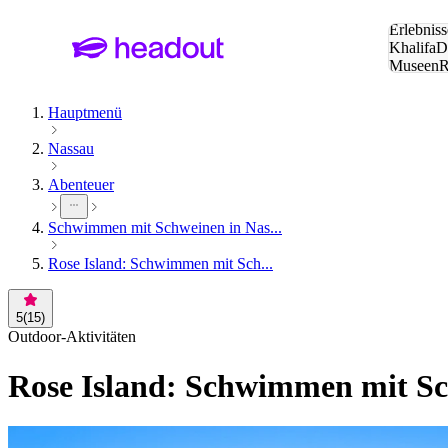
Suche:
Erlebniss
Khalifa
D
Museen
und Städ
Hauptmenü
Nassau
Abenteuer
Schwimmen mit Schweinen in Nas...
Rose Island: Schwimmen mit Sch...
5
(
15
)
Outdoor-Aktivitäten
Rose Island: Schwimmen mit Sch