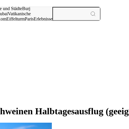
e und Städte
Burj
ubai
Vatikanische
Rom
Eiffelturm
Paris
Erlebnisse
te
weinen Halbtagesausflug (geeig