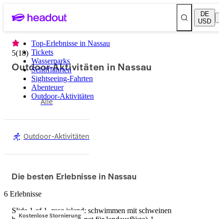
DE
USD
Top-Erlebnisse in Nassau
Tickets
5
(
18
)
Wasserparks
Outdoor-Aktivitäten in Nassau
Schifffahrten
Sightseeing-Fahrten
Abenteuer
Outdoor-Aktivitäten
Alle
Outdoor-Aktivitäten
Die besten Erlebnisse in Nassau
6 Erlebnisse
Slide 1 of 1, rose island: schwimmen mit schweinen
Kostenlose Stornierung