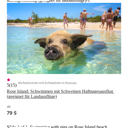
halbtagesausflug (geeignet für landausflüge)-1
Schwimmen mit Schweinen in Nassau
5
(
15
)
Rose Island: Schwimmen mit Schweinen Halbtagesausflug 
(geeignet für Landausflüge)
ab
79 $
Slide 1 of 1, Swimming with pigs on Rose Island beach,