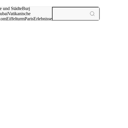
e und Städte
Burj
ubai
Vatikanische
Rom
Eiffelturm
Paris
Erlebnisse
te