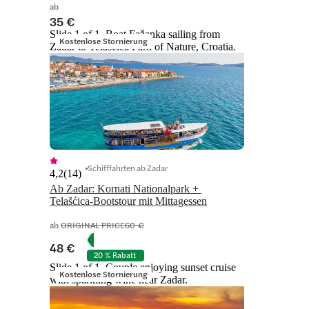
ab
35 €
Slide 1 of 1, Boat Fažanka sailing from
Kostenlose Stornierung
Zadar to Telascica Park of Nature, Croatia.
Schifffahrten ab Zadar
4,2
(
14
)
Ab Zadar: Kornati Nationalpark + 
Telašćica-Bootstour mit Mittagessen
ab
ORIGINAL PRICE
60 €
48 €
20 % Rabatt
Slide 1 of 1, Couple enjoying sunset cruise
Kostenlose Stornierung
with sparkling wine near Zadar.