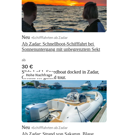
Neu
Schifffahrten ab Zadar
Ab Zadar: Schnellboot-Schifffahrt bei 
Sonnenuntergang mit unbegrenztem Sekt
ab
30 €
Slide 1 of 1, Speedboat docked in Zadar,
Hohe Nachfrage
Croatia for guided tour.
Neu
Schifffahrten ab Zadar
Ab Zadar: Strand von Sakarun, Blaue 