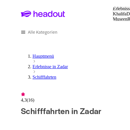
Suche:
Erlebniss
Khalifa
D
Museen
und Städ
Alle Kategorien
Hauptmenü
Erlebnisse in Zadar
Schifffahrten
4,3
(
16
)
Schifffahrten in Zadar