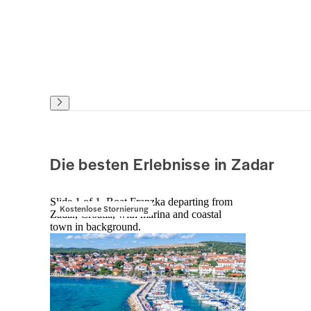
Die besten Erlebnisse in Zadar
Slide 1 of 1, Boat Franzka departing from
Kostenlose Stornierung
Zadar, Croatia, with marina and coastal
town in background.