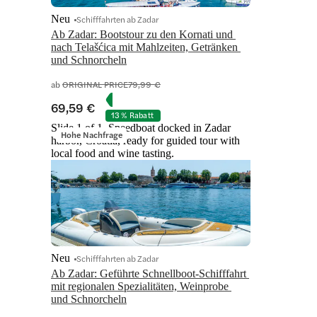
Neu
Schifffahrten ab Zadar
Ab Zadar: Bootstour zu den Kornati und 
nach Telašćica mit Mahlzeiten, Getränken 
und Schnorcheln
ab
ORIGINAL PRICE
79,99 €
69,59 €
13 % Rabatt
Slide 1 of 1, Speedboat docked in Zadar
Hohe Nachfrage
harbor, Croatia, ready for guided tour with
local food and wine tasting.
Neu
Schifffahrten ab Zadar
Ab Zadar: Geführte Schnellboot-Schifffahrt 
mit regionalen Spezialitäten, Weinprobe 
und Schnorcheln