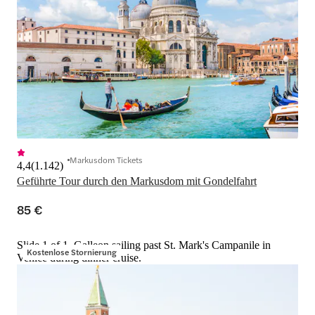
Markusdom Tickets
4,4
(
1.142
)
Geführte Tour durch den Markusdom mit Gondelfahrt
85 €
Slide 1 of 1, Galleon sailing past St. Mark's Campanile in
Kostenlose Stornierung
Venice during dinner cruise.