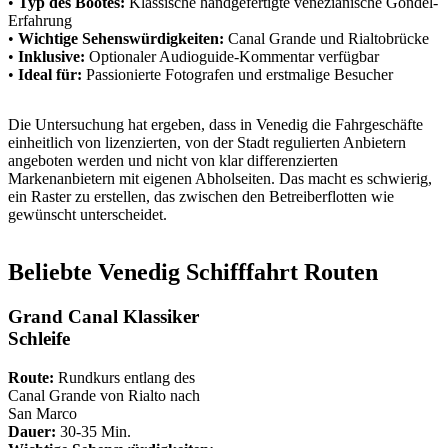
•
Typ des Bootes:
Klassische handgefertigte venezianische Gondel-
Erfahrung
•
Wichtige Sehenswürdigkeiten:
Canal Grande und Rialtobrücke
•
Inklusive:
Optionaler Audioguide-Kommentar verfügbar
•
Ideal für:
Passionierte Fotografen und erstmalige Besucher
Die Untersuchung hat ergeben, dass in Venedig die Fahrgeschäfte
einheitlich von lizenzierten, von der Stadt regulierten Anbietern
angeboten werden und nicht von klar differenzierten
Markenanbietern mit eigenen Abholseiten. Das macht es schwierig,
ein Raster zu erstellen, das zwischen den Betreiberflotten wie
gewünscht unterscheidet.
Beliebte Venedig Schifffahrt Routen
Grand Canal Klassiker
Schleife
Route:
Rundkurs entlang des
Canal Grande von Rialto nach
San Marco
Dauer:
30-35 Min.