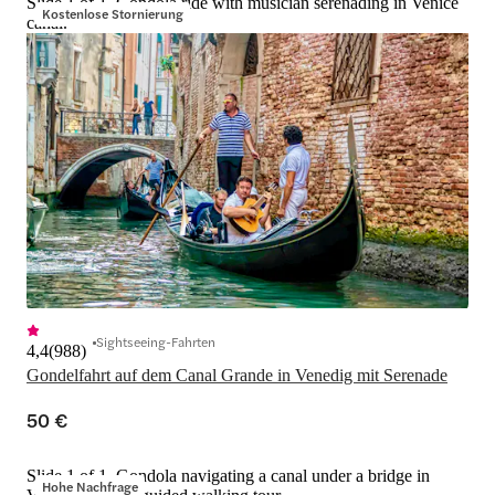
Slide 1 of 1, Gondola ride with musician serenading in Venice
Kostenlose Stornierung
canal.
Sightseeing-Fahrten
4,4
(
988
)
Gondelfahrt auf dem Canal Grande in Venedig mit Serenade
50 €
Slide 1 of 1, Gondola navigating a canal under a bridge in
Hohe Nachfrage