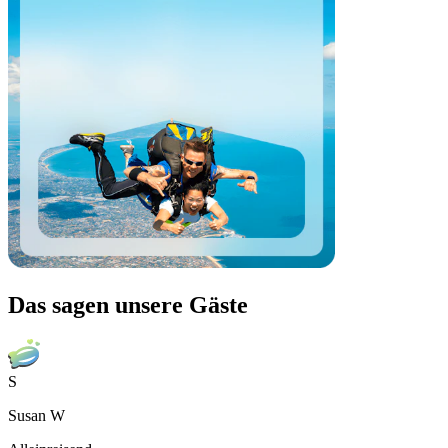
Das sagen unsere Gäste
S
Susan W