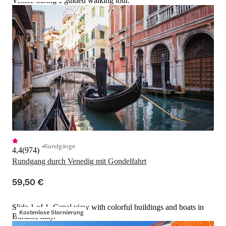
Venice during a guided walking tour.
Rundgänge
4,4
(
974
)
Rundgang durch Venedig mit Gondelfahrt
59,50 €
Slide 1 of 1, Canal view with colorful buildings and boats in
Kostenlose Stornierung
Burano, Italy.