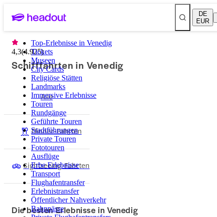
DE
EUR
Top-Erlebnisse in Venedig
4,3
(
4.925
Tickets
)
Museen
Schifffahrten in Venedig
City Cards
Religiöse Stätten
Landmarks
Immersive Erlebnisse
Alle
Touren
Rundgänge
Geführte Touren
Dinner-Fahrten
Stadtführungen
Private Touren
Fototouren
Ausflüge
Sightseeing-Fahrten
Erbe Erlebnisse
Transport
Flughafentransfer
Erlebnistransfer
Öffentlicher Nahverkehr
Die besten Erlebnisse in Venedig
Bahnpässe