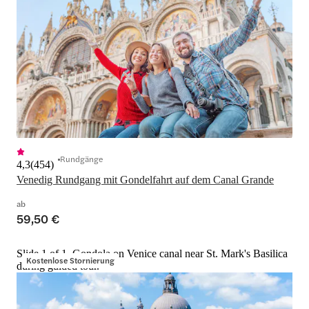
Rundgänge
4,3
(
454
)
Venedig Rundgang mit Gondelfahrt auf dem Canal Grande
ab
59,50 €
Slide 1 of 1, Gondola on Venice canal near St. Mark's Basilica
Kostenlose Stornierung
during guided tour.