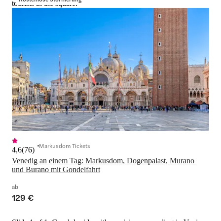
tourists in the square.
Markusdom Tickets
4,6
(
76
)
Venedig an einem Tag: Markusdom, Dogenpalast, Murano 
und Burano mit Gondelfahrt
ab
129 €