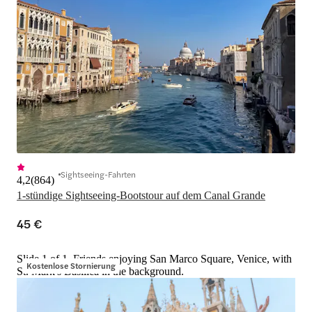
Sightseeing-Fahrten
4,2
(
864
)
1-stündige Sightseeing-Bootstour auf dem Canal Grande
45 €
Slide 1 of 1, Friends enjoying San Marco Square, Venice, with
Kostenlose Stornierung
St. Mark's Basilica in the background.