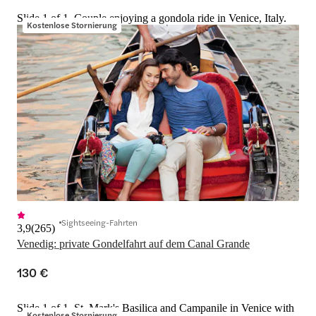
Slide 1 of 1, Couple enjoying a gondola ride in Venice, Italy.
Kostenlose Stornierung
Sightseeing-Fahrten
3,9
(
265
)
Venedig: private Gondelfahrt auf dem Canal Grande
130 €
Slide 1 of 1, St. Mark's Basilica and Campanile in Venice with
Kostenlose Stornierung