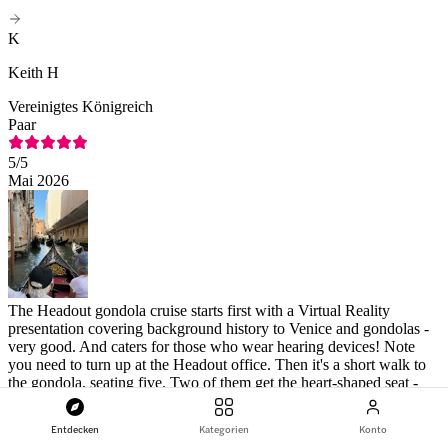
K
Keith H
Vereinigtes Königreich
Paar
5
/5
Mai 2026
The Headout gondola cruise starts first with a Virtual Reality
presentation covering background history to Venice and gondolas -
very good. And caters for those who wear hearing devices! Note
you need to turn up at the Headout office. Then it's a short walk to
the gondola, seating five. Two of them get the heart-shaped seat -
the others have flat seats. Can't change positions once you're
onboard (as one tried during our 25-minute trip causing a panicky
Venedig: klassische Gondelfahrt auf dem Canal Grande
Entdecken
Kategorien
Konto
shout from the gondolier as the boat swayed threateningly!) All in all