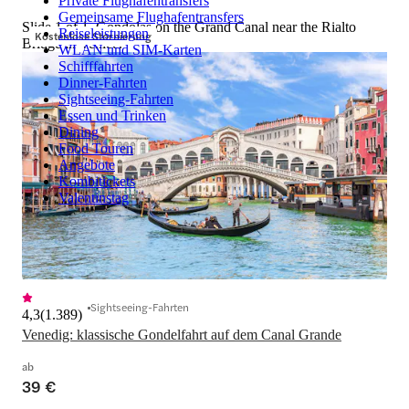
Private Flughafentransfers
Gemeinsame Flughafentransfers
Slide 1 of 1, Gondolas on the Grand Canal near the Rialto
Reiseleistungen
Kostenlose Stornierung
Bridge in Venice.
WLAN und SIM-Karten
Schifffahrten
Dinner-Fahrten
Sightseeing-Fahrten
Essen und Trinken
Dining
Food Touren
Angebote
Kombitickets
Valentinstag
Sightseeing-Fahrten
4,3
(
1.389
)
Venedig: klassische Gondelfahrt auf dem Canal Grande
ab
39 €