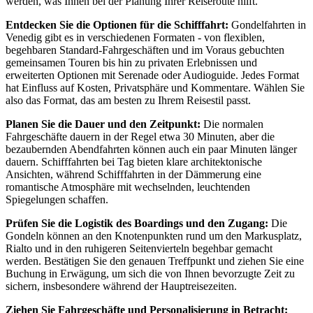
werden, was Ihnen bei der Planung Ihrer Reiseroute hilft.
Entdecken Sie die Optionen für die Schifffahrt:
Gondelfahrten in
Venedig gibt es in verschiedenen Formaten - von flexiblen,
begehbaren Standard-Fahrgeschäften und im Voraus gebuchten
gemeinsamen Touren bis hin zu privaten Erlebnissen und
erweiterten Optionen mit Serenade oder Audioguide. Jedes Format
hat Einfluss auf Kosten, Privatsphäre und Kommentare. Wählen Sie
also das Format, das am besten zu Ihrem Reisestil passt.
Planen Sie die Dauer und den Zeitpunkt:
Die normalen
Fahrgeschäfte dauern in der Regel etwa 30 Minuten, aber die
bezaubernden Abendfahrten können auch ein paar Minuten länger
dauern. Schifffahrten bei Tag bieten klare architektonische
Ansichten, während Schifffahrten in der Dämmerung eine
romantische Atmosphäre mit wechselnden, leuchtenden
Spiegelungen schaffen.
Prüfen Sie die Logistik des Boardings und den Zugang:
Die
Gondeln können an den Knotenpunkten rund um den Markusplatz,
Rialto und in den ruhigeren Seitenvierteln begehbar gemacht
werden. Bestätigen Sie den genauen Treffpunkt und ziehen Sie eine
Buchung in Erwägung, um sich die von Ihnen bevorzugte Zeit zu
sichern, insbesondere während der Hauptreisezeiten.
Ziehen Sie Fahrgeschäfte und Personalisierung in Betracht: