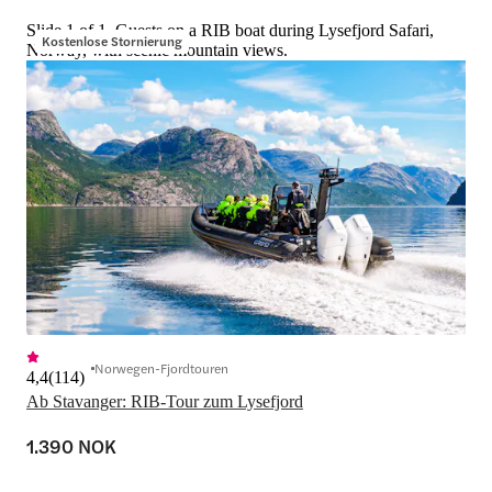
Slide 1 of 1, Guests on a RIB boat during Lysefjord Safari,
Kostenlose Stornierung
Norway, with scenic mountain views.
Norwegen-Fjordtouren
4,4
(
114
)
Ab Stavanger: RIB-Tour zum Lysefjord
1.390 NOK