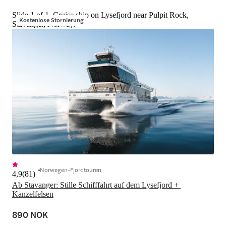
Slide 1 of 1, Cruise ship on Lysefjord near Pulpit Rock,
Kostenlose Stornierung
Stavanger, Norway.
Norwegen-Fjordtouren
4,9
(
81
)
Ab Stavanger: Stille Schifffahrt auf dem Lysefjord + 
Kanzelfelsen
890 NOK