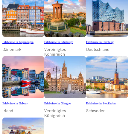
Erlebnisse in Kopenhagen
Erlebnisse in Edinburgh
Erlebnisse in Hamburg
Dänemark
Vereinigtes
Deutschland
Königreich
Erlebnisse in Galway
Erlebnisse in Glasgow
Erlebnisse in Stockholm
Irland
Vereinigtes
Schweden
Königreich