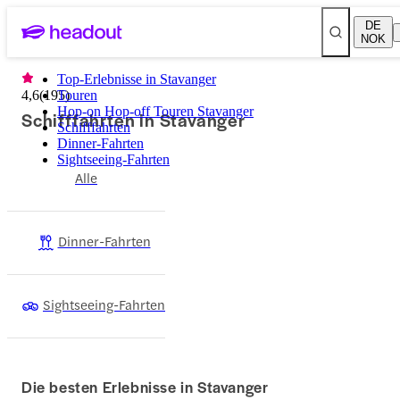
DE
NOK
Top-Erlebnisse in Stavanger
4,6
(
195
Touren
)
Hop-on Hop-off Touren Stavanger
Schifffahrten in Stavanger
Schifffahrten
Dinner-Fahrten
Sightseeing-Fahrten
Alle
Dinner-Fahrten
Sightseeing-Fahrten
Die besten Erlebnisse in Stavanger