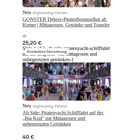
Neu
Sightseeing-Fahrten
GONSTER Deluxe-Piratenbootausflug ab 
Kemer | Mittagessen, Getränke und Transfer
ab
25,20 €
Slide 1 of 1, ab side: piratenyacht-schifffahrt
Kostenlose Stornierung
auf der „big kral“ mit mittagessen und
unbegrenzten getränken-1
Neu
Sightseeing-Fahrten
Ab Side: Piratenyacht-Schifffahrt auf der 
„Big Kral“ mit Mittagessen und 
unbegrenzten Getränken
40 €