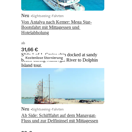
Neu
Sightseeing-Fahrten
Von Antalya nach Kemer: Mega Star-
Bootsfahrt mit Mittagessen und 
Hotelabholung
ab
31,66 €
Slide 1 of 1, Cruise ship docked at sandy
Kostenlose Stornierung
beach during Manavgat River to Dolphin
Island tour.
Neu
Sightseeing-Fahrten
Ab Side: Schifffahrt auf dem Manavgat-
Fluss und zur Delfininsel mit Mittagessen