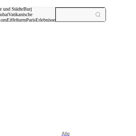
e und Städte
Burj
ubai
Vatikanische
Rom
Eiffelturm
Paris
Erlebnisse
te
Alle