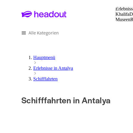
Suche:
Erlebniss
Khalifa
D
Museen
und Städ
Alle Kategorien
Hauptmenü
Erlebnisse in Antalya
Schifffahrten
Schifffahrten in Antalya