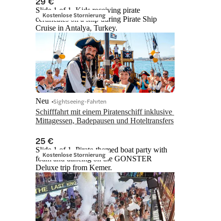
29 €
Slide 1 of 1, Kids receiving pirate
Kostenlose Stornierung
certificates on a ship during Pirate Ship
Cruise in Antalya, Turkey.
Neu
Sightseeing-Fahrten
Schifffahrt mit einem Piratenschiff inklusive 
Mittagessen, Badepausen und Hoteltransfers
25 €
Slide 1 of 1, Pirate-themed boat party with
Kostenlose Stornierung
foam and dancing on the GONSTER
Deluxe trip from Kemer.