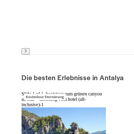
Die besten Erlebnisse in Antalya
Slide 1 of 1, bootstour zum grünen canyon
Kostenlose Stornierung
ab side – abholung vom hotel (all-
inclusive)-1