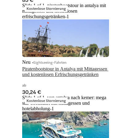
Slide 1 of 1, piratenbootstour in antalya mit
Kostenlose Stornierung
mittagessen und kostenlosen
erfrischungsgetränken-1
Neu
Sightseeing-Fahrten
Piratenbootstour in Antalya mit Mittagessen 
und kostenlosen Erfrischungsgetränken
ab
30,24 €
Slide 1 of 1, von antalya nach kemer: mega
Kostenlose Stornierung
star-bootsfahrt mit mittagessen und
hotelabholung-1