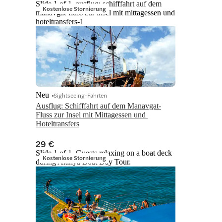
Slide 1 of 1, ausflug: schifffahrt auf dem
Kostenlose Stornierung
manavgat-fluss zur insel mit mittagessen und
hoteltransfers-1
Neu
Sightseeing-Fahrten
Ausflug: Schifffahrt auf dem Manavgat-
Fluss zur Insel mit Mittagessen und 
Hoteltransfers
29 €
Slide 1 of 1, Guests relaxing on a boat deck
Kostenlose Stornierung
during Alanya Boat Day Tour.