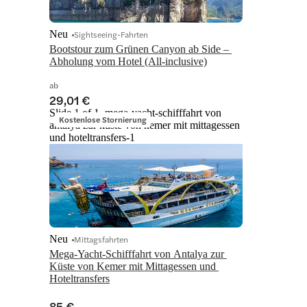
Neu
Sightseeing-Fahrten
Bootstour zum Grünen Canyon ab Side – 
Abholung vom Hotel (All-inclusive)
ab
29,01 €
Slide 1 of 1, mega-yacht-schifffahrt von
Kostenlose Stornierung
antalya zur küste von kemer mit mittagessen
und hoteltransfers-1
Neu
Mittagsfahrten
Mega-Yacht-Schifffahrt von Antalya zur 
Küste von Kemer mit Mittagessen und 
Hoteltransfers
85 €