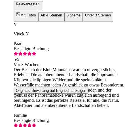
Relevanteste
Mit Fotos
Ab 4 Sternen
3 Sterne
Unter 3 Sternen
V
Vivek N
Paar
Bestätigte Buchung
5
/5
Vor 3 Wochen
Der Besuch der Blue Mountains war ein unvergessliches
Erlebnis. Die atemberaubende Landschaft, die imposanten
Klippen, die üppigen Wälder und die spektakulären
Wasserfälle machten jeden Augenblick zu etwas Besonderem.
Die Wanderungen auf den malerischen Pfaden und der
Originale Bewertung auf Englisch anzeigen
Genuss der Panoramablicke waren zugleich aufregend und
T
beruhigend. Es ist das perfekte Reiseziel für alle, die Natur,
Abenteuer und atemberaubende Landschaften lieben.
Thi T
Familie
Bestätigte Buchung