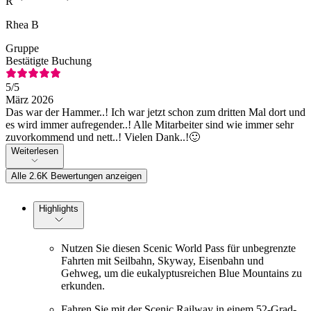
R
Rhea B
Gruppe
Bestätigte Buchung
5
/5
März 2026
Das war der Hammer..! Ich war jetzt schon zum dritten Mal dort und
es wird immer aufregender..! Alle Mitarbeiter sind wie immer sehr
zuvorkommend und nett..! Vielen Dank..!🙂
Weiterlesen
Alle 2.6K Bewertungen anzeigen
Highlights
Nutzen Sie diesen Scenic World Pass für unbegrenzte
Fahrten mit Seilbahn, Skyway, Eisenbahn und
Gehweg, um die eukalyptusreichen Blue Mountains zu
erkunden.
Fahren Sie mit der Scenic Railway in einem 52-Grad-