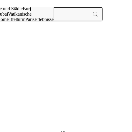
e und Städte
Burj
ubai
Vatikanische
Rom
Eiffelturm
Paris
Erlebnisse
te