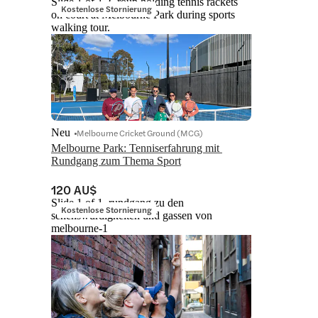
Slide 1 of 1, Group holding tennis rackets
Kostenlose Stornierung
on court at Melbourne Park during sports
walking tour.
Neu
Melbourne Cricket Ground (MCG)
Melbourne Park: Tenniserfahrung mit 
Rundgang zum Thema Sport
120 AU$
Slide 1 of 1, rundgang zu den
Kostenlose Stornierung
sehenswürdigkeiten und gassen von
melbourne-1