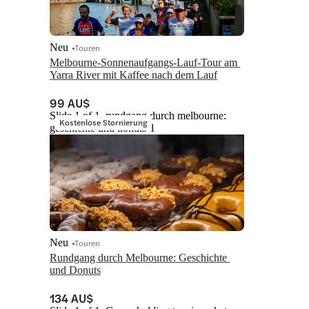
Neu
Touren
Melbourne-Sonnenaufgangs-Lauf-Tour am 
Yarra River mit Kaffee nach dem Lauf
99 AU$
Slide 1 of 1, rundgang durch melbourne:
Kostenlose Stornierung
geschichte und donuts-1
Neu
Touren
Rundgang durch Melbourne: Geschichte 
und Donuts
134 AU$