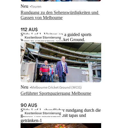
Neu
Touren
Rundgang zu den Sehenswürdigkeiten und 
Gassen von Melbourne
112 AU$
Slide 1 of 1, Visitors on a guided sports
Kostenlose Stornierung
walk at Melbourne Cricket Ground.
Neu
Melbourne Cricket Ground (MCG)
Geführter Sportspaziergang Melbourne
90 AU$
Slide 1 of 1, abendlicher rundgang durch die
Kostenlose Stornierung
gassen von melbourne mit tapas und
getränken-1