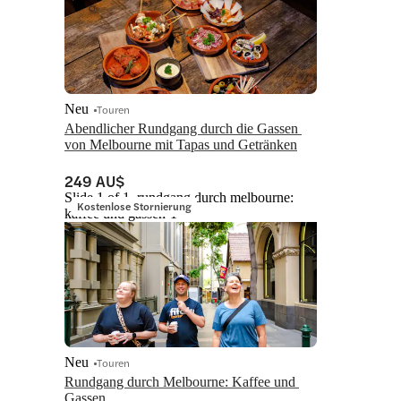
Neu
Touren
Abendlicher Rundgang durch die Gassen 
von Melbourne mit Tapas und Getränken
249 AU$
Slide 1 of 1, rundgang durch melbourne:
Kostenlose Stornierung
kaffee und gassen-1
Neu
Touren
Rundgang durch Melbourne: Kaffee und 
Gassen