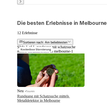
Die besten Erlebnisse in Melbourne
12 Erlebnisse
Sortieren nach: Am beliebtesten
Slide 1 of 1, rundgang mit schatzsuche
Kostenlose Stornierung
mittels metalldetektor in melbourne-1
Neu
Touren
Rundgang mit Schatzsuche mittels 
Metalldetektor in Melbourne