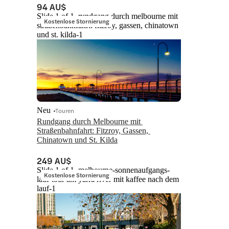
94 AU$
Slide 1 of 1, rundgang durch melbourne mit
Kostenlose Stornierung
straßenbahnfahrt: fitzroy, gassen, chinatown
und st. kilda-1
Neu
Touren
Rundgang durch Melbourne mit 
Straßenbahnfahrt: Fitzroy, Gassen, 
Chinatown und St. Kilda
249 AU$
Slide 1 of 1, melbourne-sonnenaufgangs-
Kostenlose Stornierung
lauf-tour am yarra river mit kaffee nach dem
lauf-1