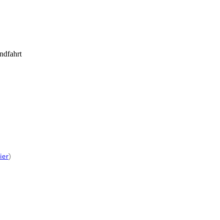
ndfahrt
ier
)