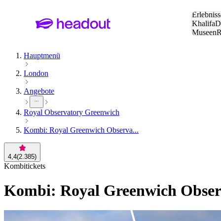
Suche:
Erlebniss
Khalifa
D
Museen
und Städ
Hauptmenü
London
Angebote
Royal Observatory Greenwich
Kombi: Royal Greenwich Observa...
4,4
(
2.385
)
Kombitickets
Kombi: Royal Greenwich Observa