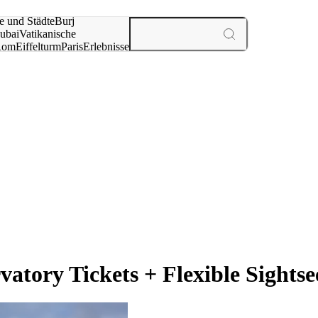
e und Städte
Burj
ubai
Vatikanische
Rom
Eiffelturm
Paris
Erlebnisse
te
tory Tickets + Flexible Sightse