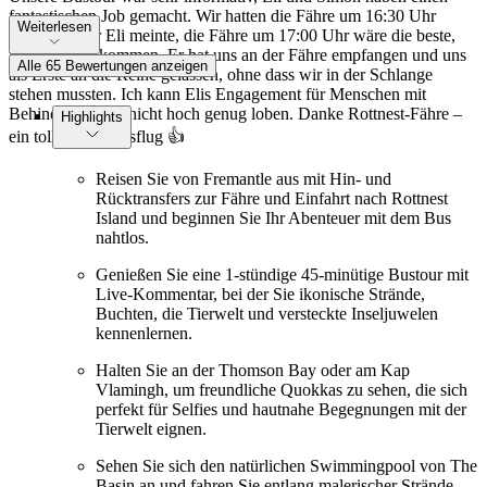
fantastischen Job gemacht. Wir hatten die Fähre um 16:30 Uhr
Weiterlesen
gebucht, aber Eli meinte, die Fähre um 17:00 Uhr wäre die beste,
um dort anzukommen. Er hat uns an der Fähre empfangen und uns
Alle 65 Bewertungen anzeigen
als Erste an die Reihe gelassen, ohne dass wir in der Schlange
stehen mussten. Ich kann Elis Engagement für Menschen mit
Behinderung gar nicht hoch genug loben. Danke Rottnest-Fähre –
Highlights
ein toller Tagesausflug 👍
Reisen Sie von Fremantle aus mit Hin- und
Rücktransfers zur Fähre und Einfahrt nach Rottnest
Island und beginnen Sie Ihr Abenteuer mit dem Bus
nahtlos.
Genießen Sie eine 1-stündige 45-minütige Bustour mit
Live-Kommentar, bei der Sie ikonische Strände,
Buchten, die Tierwelt und versteckte Inseljuwelen
kennenlernen.
Halten Sie an der Thomson Bay oder am Kap
Vlamingh, um freundliche Quokkas zu sehen, die sich
perfekt für Selfies und hautnahe Begegnungen mit der
Tierwelt eignen.
Sehen Sie sich den natürlichen Swimmingpool von The
Basin an und fahren Sie entlang malerischer Strände,