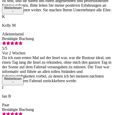
zu sein, und sie haben uns einen angenehmen und professionellen
Service geboten. Bitte leiten Sie meine positiven Erfahrungen an
Weiterlesen
ihre Vorgesetzten weiter. Sie machen Ihrem Unternehmen alle Ehre.
K
Kelly M
Alleinreisend
Bestätigte Buchung
5
/5
Vor 2 Wochen
Da ich zum ersten Mal auf der Insel war, war die Bustour ideal, um
einen Tag lang die Insel zu erkunden, ohne mich den ganzen Tag in
der Sonne auf dem Fahrrad verausgaben zu müssen. Die Tour war
informativ und führte an allen tollen Stränden und
Sehenswürdigkeiten vorbei, zu denen ich bei meinem nächsten
Weiterlesen
Besuch mit dem Fahrrad zurückkehren werde.
I
Ian B
Paar
Bestätigte Buchung