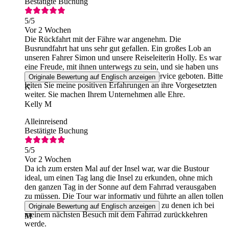
Bestätigte Buchung
5
/5
Vor 2 Wochen
Die Rückfahrt mit der Fähre war angenehm. Die
Busrundfahrt hat uns sehr gut gefallen. Ein großes Lob an
unseren Fahrer Simon und unsere Reiseleiterin Holly. Es war
eine Freude, mit ihnen unterwegs zu sein, und sie haben uns
einen angenehmen und professionellen Service geboten. Bitte
Originale Bewertung auf Englisch anzeigen
leiten Sie meine positiven Erfahrungen an ihre Vorgesetzten
K
weiter. Sie machen Ihrem Unternehmen alle Ehre.
Kelly M
Alleinreisend
Bestätigte Buchung
5
/5
Vor 2 Wochen
Da ich zum ersten Mal auf der Insel war, war die Bustour
ideal, um einen Tag lang die Insel zu erkunden, ohne mich
den ganzen Tag in der Sonne auf dem Fahrrad verausgaben
zu müssen. Die Tour war informativ und führte an allen tollen
Stränden und Sehenswürdigkeiten vorbei, zu denen ich bei
Originale Bewertung auf Englisch anzeigen
meinem nächsten Besuch mit dem Fahrrad zurückkehren
M
werde.