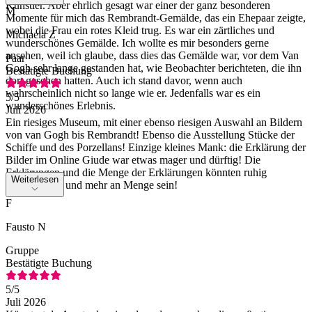
Künstler. Aber ehrlich gesagt war einer der ganz besonderen
M
Momente für mich das Rembrandt-Gemälde, das ein Ehepaar zeigte,
wobei die Frau ein rotes Kleid trug. Es war ein zärtliches und
Michaela Z
wunderschönes Gemälde. Ich wollte es mir besonders gerne
ansehen, weil ich glaube, dass dies das Gemälde war, vor dem Van
Paar
Gogh sehr lange gestanden hat, wie Beobachter berichteten, die ihn
Bestätigte Buchung
dort gesehen hatten. Auch ich stand davor, wenn auch
wahrscheinlich nicht so lange wie er. Jedenfalls war es ein
5
/5
wunderschönes Erlebnis.
Juli 2026
Ein riesiges Museum, mit einer ebenso riesigen Auswahl an Bildern
von van Gogh bis Rembrandt! Ebenso die Ausstellung Stücke der
Schiffe und des Porzellans! Einzige kleines Mank: die Erklärung der
Bilder im Online Giude war etwas mager und dürftig! Die
Erklärungen und die Menge der Erklärungen könnten ruhig
Weiterlesen
ausführlicher und mehr an Menge sein!
F
Fausto N
Gruppe
Bestätigte Buchung
5
/5
Juli 2026