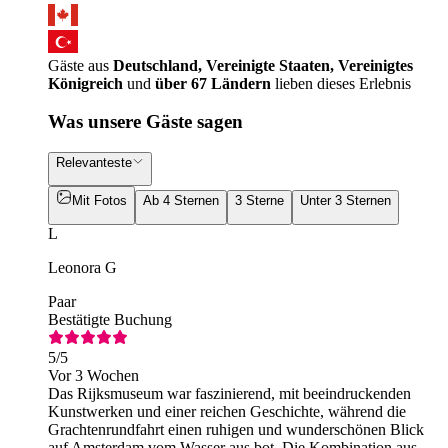
Gäste aus
Deutschland, Vereinigte Staaten, Vereinigtes
Königreich
und
über 67 Ländern
lieben dieses Erlebnis
Was unsere Gäste sagen
Relevanteste
Mit Fotos
Ab 4 Sternen
3 Sterne
Unter 3 Sternen
L
Leonora G
Paar
Bestätigte Buchung
5
/5
Vor 3 Wochen
Das Rijksmuseum war faszinierend, mit beeindruckenden
Kunstwerken und einer reichen Geschichte, während die
Grachtenrundfahrt einen ruhigen und wunderschönen Blick
auf Amsterdam vom Wasser aus bot. Die Kombination aus