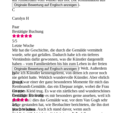
beidem machte das Erlebnis unvergesslich.
Originale Bewertung auf Englisch anzeigen
C
Carolyn H
Paar
Bestätigte Buchung
5
/5
Letzte Woche
Mir hat die Geschichte, die durch die Gemälde vermittelt
wurde, sehr gut gefallen. Dadurch habe ich ein tieferes
Verständnis dafür gewonnen, was die Künstler dargestellt
haben – vom Familienleben bis hin zum Leben in der freien
Natur vor all den Jahren in diesem Teil der Welt. Außerdem
Originale Bewertung auf Englisch anzeigen
habe ich Künstler kennengelernt, von denen ich zuvor noch
D
nie gehört hatte. Wirklich wundervolle Künstler. Aber ehrlich
gesagt war einer der ganz besonderen Momente für mich das
Dvir K
Rembrandt-Gemälde, das ein Ehepaar zeigte, wobei die Frau
Gruppe
ein rotes Kleid trug. Es war ein zärtliches und wunderschönes
Bestätigte Buchung
Gemälde. Ich wollte es mir besonders gerne ansehen, weil ich
glaube, dass dies das Gemälde war, vor dem Van Gogh sehr
lange gestanden hat, wie Beobachter berichteten, die ihn dort
4
/5
gesehen hatten. Auch ich stand davor, wenn auch
Vor 2 Wochen