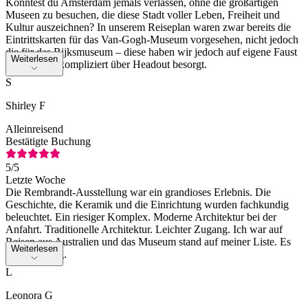
Könntest du Amsterdam jemals verlassen, ohne die großartigen
Museen zu besuchen, die diese Stadt voller Leben, Freiheit und
Kultur auszeichnen? In unserem Reiseplan waren zwar bereits die
Eintrittskarten für das Van-Gogh-Museum vorgesehen, nicht jedoch
die für das Rijksmuseum – diese haben wir jedoch auf eigene Faust
Weiterlesen
und ganz unkompliziert über Headout besorgt.
S
Shirley F
Alleinreisend
Bestätigte Buchung
5
/5
Letzte Woche
Die Rembrandt-Ausstellung war ein grandioses Erlebnis. Die
Geschichte, die Keramik und die Einrichtung wurden fachkundig
beleuchtet. Ein riesiger Komplex. Moderne Architektur bei der
Anfahrt. Traditionelle Architektur. Leichter Zugang. Ich war auf
Reisen aus Australien und das Museum stand auf meiner Liste. Es
Weiterlesen
war großartig.
L
Leonora G