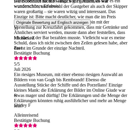
wahrscheinlich nicht so lange wie er. Jedenfalls war es ein
Die Bootsfahrt hat mir wirklich gut gefallen, es war
wunderschönes Erlebnis.
wunderschön, und sowohl der Gastgeber als auch der Skipper
waren großartig – sie waren witzig und interessant. Das
Einzige ist: Bitte macht deutlicher, wie man die im Preis
inbegriffenen Getränke bestellt, denn ich bin mit der
Originale Bewertung auf Englisch anzeigen
Vorstellung zur Kreuzfahrt gekommen, dass mir Getränke und
M
Ähnliches serviert werden, musste dann aber feststellen, dass
ich alles an der Bar bezahlen musste. Vielleicht war es meine
Michaela Z
Schuld, dass ich nicht zwischen den Zeilen gelesen habe, aber
Paar
das ist im Grunde der einzige Nachteil.
Bestätigte Buchung
5
/5
Juli 2026
Ein riesiges Museum, mit einer ebenso riesigen Auswahl an
Bildern von van Gogh bis Rembrandt! Ebenso die
Ausstellung Stücke der Schiffe und des Porzellans! Einzige
kleines Mank: die Erklärung der Bilder im Online Giude war
etwas mager und dürftig! Die Erklärungen und die Menge der
S
Erklärungen könnten ruhig ausführlicher und mehr an Menge
Shirley F
sein!
Alleinreisend
Bestätigte Buchung