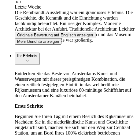
5
/5
Letzte Woche
Die Rembrandt-Ausstellung war ein grandioses Erlebnis. Die
Geschichte, die Keramik und die Einrichtung wurden
fachkundig beleuchtet. Ein riesiger Komplex. Moderne
Architektur bei der Anfahrt. Traditionelle Architektur. Leichter
Zugang. Ich war auf Reisen aus Australien und das Museum
Originale Bewertung auf Englisch anzeigen
stand auf meiner Liste. Es war großartig.
Mehr Berichte anzeigen
Ihr Erlebnis
Entdecken Sie das Beste von Amsterdams Kunst und
Wasserwegen mit dieser preisgünstigen Kombination, die
einen zeitlich festgelegten Eintritt in das weltberühmte
Rijksmuseum und eine luxuriöse 60-minütige Schifffahrt auf
den Amsterdamer Kanälen beinhaltet.
Erste Schritte
Beginnen Sie Ihren Tag mit einem Besuch des Rijksmuseums.
Nachdem Sie in die niederländische Kunst und Geschichte
eingetaucht sind, machen Sie sich auf den Weg zur Centraal
Station, um an Bord Ihres 100% elektrisch betriebenen